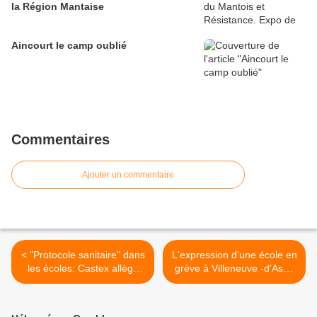
la Région Mantaise
Aincourt le camp oublié
Commentaires
Ajouter un commentaire
< "Protocole sanitaire" dans
L'expression d'une école en
les écoles: Castex allège
grève à Villeneuve -d'Ascq
tout, hier au JT de France 2
(59), ce jeudi 13 janvier
à 20 h
2022 >