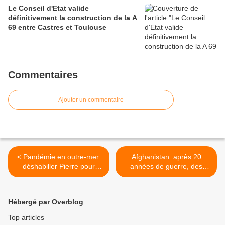
Le Conseil d'Etat valide
définitivement la construction de la A
69 entre Castres et Toulouse
Commentaires
Ajouter un commentaire
< Pandémie en outre-mer:
Afghanistan: après 20
déshabiller Pierre pour
années de guerre, des
habiller Jacques
centaines de milliers de
morts et de blessés, et mille
miliards de dollars plus tard
Hébergé par Overblog
>
Top articles