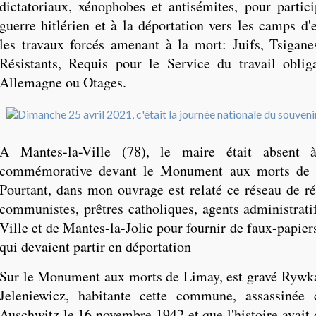
dictatoriaux, xénophobes et antisémites, pour particip
guerre hitlérien et à la déportation vers les camps d'
les travaux forcés amenant à la mort: Juifs, Tsigan
Résistants, Requis pour le Service du travail obli
Allemagne ou Otages.
A Mantes-la-Ville (78), le maire était absent 
commémorative devant le Monument aux morts de 
Pourtant, dans mon ouvrage est relaté ce réseau de ré
communistes, prêtres catholiques, agents administrati
Ville et de Mantes-la-Jolie pour fournir de faux-papiers
qui devaient partir en déportation
Sur le Monument aux morts de Limay, est gravé
Rywka
Jeleniewicz, habitante cette commune, assassiné
Auschwitz le 16 novembre 1942 et que l'histoire avait 