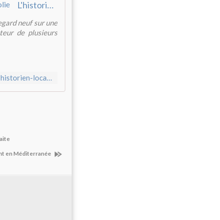
L'historien local réhabilite les " Juifs oubliés " de Mantes-la-Jolie
egard neuf sur une
teur de plusieurs
https://www.leparisien.fr/yvelines-78/mantes-la-jolie-78200/l-historien-local-rehabilite-les-juifs-oublies-de-mantes-la-jolie-08-11-2017-7380006.php
aite
nt en Méditerranée