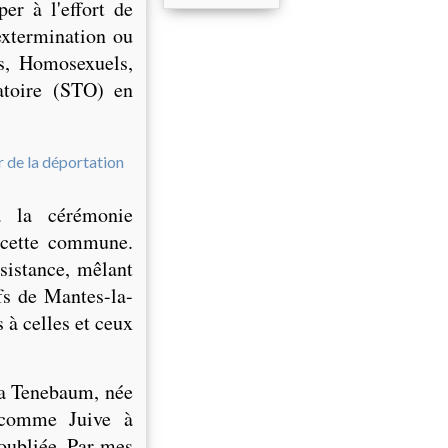
er à l'effort de
extermination ou
es, Homosexuels,
gatoire (STO) en
à la cérémonie
cette commune.
sistance, mêlant
fs de Mantes-la-
 à celles et ceux
 Tenebaum, née
e comme Juive à
oubliée. Par mes