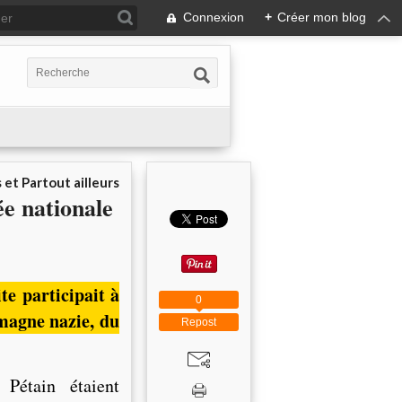
Connexion
+
Créer mon blog
 et Partout ailleurs
ée nationale
te participait à
0
emagne nazie, du
Repost
Pétain étaient