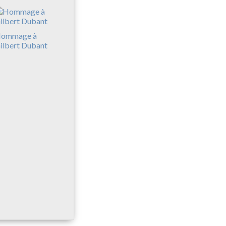
ommage à
ilbert Dubant