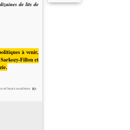
dizaines de lits de
politiques à venir,
 Sarkozy-Fillon et
zie.
tes et leurs soutiens