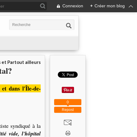
Connexion
+
Créer mon blog
 et Partout ailleurs
tal?
et dans l'Île-de-
0
Repost
ste syndiqué à la
é vide, l'hôpital