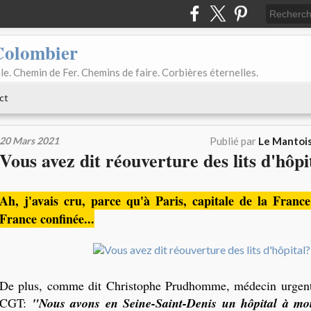
Colombier
le. Chemin de Fer. Chemins de faire. Corbières éternelles.
ct
20 Mars 2021
Publié par
Le Mantois
Vous avez dit réouverture des lits d'hôpi
Ah, j'avais cru, parce qu'à Paris, capitale de la France 
France confinée...
De plus, comme dit Christophe Prudhomme, médecin urgenti
CGT:
"Nous avons en Seine-Saint-Denis un hôpital à moiti