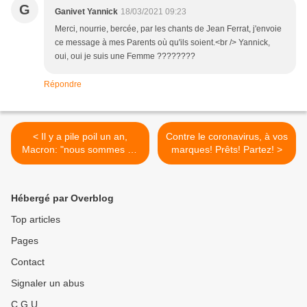
G
Ganivet Yannick
18/03/2021 09:23
Merci, nourrie, bercée, par les chants de Jean Ferrat, j'envoie
ce message à mes Parents où qu'ils soient.<br /> Yannick,
oui, oui je suis une Femme ????????
Répondre
< Il y a pile poil un an,
Contre le coronavirus, à vos
Macron: "nous sommes en
marques! Prêts! Partez! >
guerre" et sous-entendu:
"nous allons la gagner"
Hébergé par Overblog
Top articles
Pages
Contact
Signaler un abus
C.G.U.