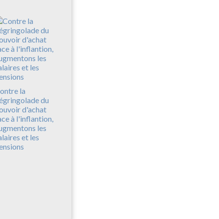
ontre la
égringolade du
ouvoir d'achat
ace à l'inflantion,
ugmentons les
alaires et les
ensions