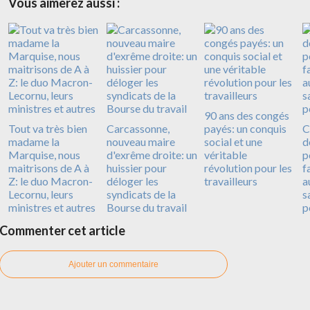
Vous aimerez aussi :
90 ans des congés
Tout va très bien
Carcassonne,
payés: un conquis
C
madame la
nouveau maire
social et une
d
Marquise, nous
d'exrême droite: un
véritable
p
maitrisons de A à
huissier pour
révolution pour les
f
Z: le duo Macron-
déloger les
travailleurs
a
Lecornu, leurs
syndicats de la
s
ministres et autres
Bourse du travail
p
Commenter cet article
Ajouter un commentaire