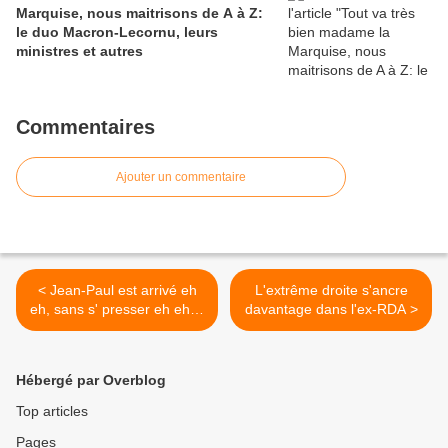
Marquise, nous maitrisons de A à Z:
le duo Macron-Lecornu, leurs
ministres et autres
Commentaires
Ajouter un commentaire
< Jean-Paul est arrivé eh
L'extrême droite s'ancre
eh, sans s' presser eh eh. Il
davantage dans l'ex-RDA >
entre au gouvernement des
riches et du capital
Hébergé par Overblog
Top articles
Pages