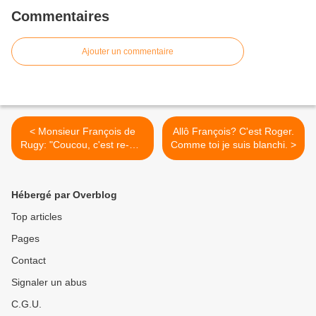
Commentaires
Ajouter un commentaire
< Monsieur François de
Allô François? C'est Roger.
Rugy: "Coucou, c'est re-moi
Comme toi je suis blanchi. >
et je suis totalement
blanchi!"
Hébergé par Overblog
Top articles
Pages
Contact
Signaler un abus
C.G.U.