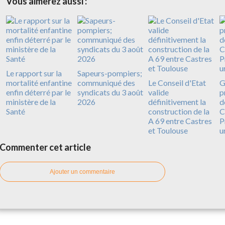
Vous aimerez aussi :
Le rapport sur la
Sapeurs-pompiers;
mortalité enfantine
communiqué des
Le Conseil d'Etat
G
enfin déterré par le
syndicats du 3 août
valide
p
ministère de la
2026
définitivement la
d
Santé
construction de la
C
A 69 entre Castres
P
et Toulouse
u
Commenter cet article
Ajouter un commentaire