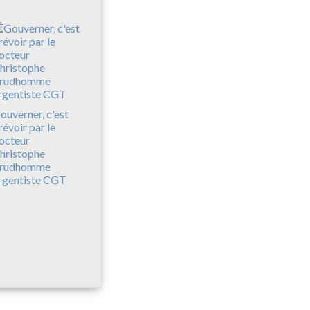
ouverner, c'est
révoir par le
octeur
hristophe
rudhomme
rgentiste CGT