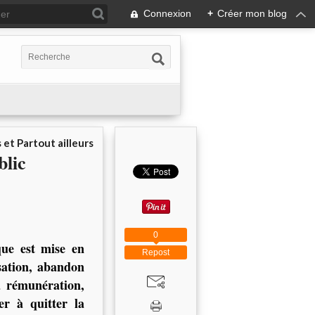
Connexion
+
Créer mon blog
 et Partout ailleurs
blic
0
que est mise en
Repost
isation, abandon
a rémunération,
er à quitter la