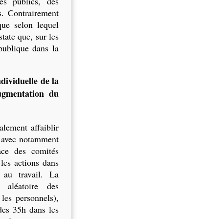
es publics, des
s. Contrairement
que selon lequel
state que, sur les
publique dans la
dividuelle de la
ugmentation du
lement affaiblir
s, avec notamment
ace des comités
les actions dans
 au travail. La
e aléatoire des
 les personnels),
des 35h dans les