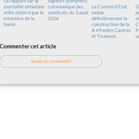
Le rapport sur la
Sapeurs-pompiers;
mortalité enfantine
communiqué des
Le Conseil d'Etat
G
enfin déterré par le
syndicats du 3 août
valide
p
ministère de la
2026
définitivement la
d
Santé
construction de la
C
A 69 entre Castres
P
et Toulouse
u
Commenter cet article
Ajouter un commentaire