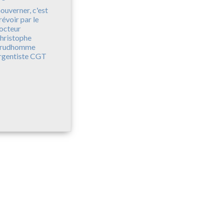
ouverner, c'est
révoir par le
octeur
hristophe
rudhomme
rgentiste CGT