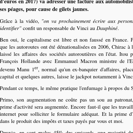
d'euros en 2017) va adresser une facture aux automobilist
ses péages, pour cause de gilets jaunes.
Grâce à la vidéo,
"on va prochainement écrire aux person
identifier"
confit un responsable de Vinci au
Dauphiné
.
Ben oui, le capitalisme est libre et non faussé en France. 
que les autoroutes ont été dénationalisées en 2006, Chirac à 
laissé les affaires des sociétés autoroutières en l'état. Itou
François Hollande avec Emmanuel Macron ministre de l'E
er
devenu Manu 1
, normal qu'un ex-banquier d'affaires, plac
capital et quelques autres, laisse le jackpot notamment à Vinc
Pendant ce temps, le même pratique l'enfumage à propos du
Primo, son augmentation ne coûte pas un sou au patronat,
prime d'activité sera augmentée. Encore faut-il que les travail
internet pour solliciter le formulaire adéquat. Et la prime d'
dans le produit des impôts et taxes payés par vous et moi.
Deuxio, en sont exclus 45% des smicards, une majorité d