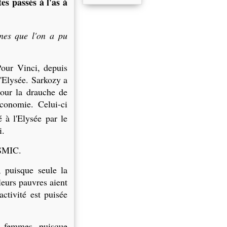
es passés à l'as à
nes que l'on a pu
Pour Vinci, depuis
l'Elysée. Sarkozy a
 pour la drauche de
conomie. Celui-ci
é à l'Elysée par le
i.
 SMIC.
 puisque seule la
leurs pauvres aient
activité est puisée
e femmes, puisque