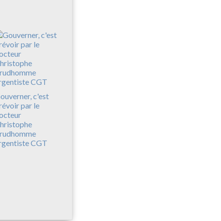
ouverner, c'est
révoir par le
octeur
hristophe
rudhomme
rgentiste CGT