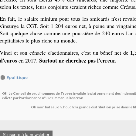
selon les textes, leurs conjoints seraient riches comme Crésus
En fait, le salaire minium pour tous les smicards n'est reva
s'insurge la CGT. Soit 1 204 euros net, à peine une vingtain
Soit quelque chose comme une poussière de 240 euros l'an 
capitalistes le plus riche au monde.
1
Vinci et son cénacle d'actionnaires, c'est un bénef net de
d'euros
Surtout ne cherchez pas l'erreur.
en 2017.
#politique
Le Conseil de prud'hommes de Troyes invalide le plafonnement des indemnité
édicté par l'ordonnance n° 3 d'Emmanuel Macron
Oh mon bateau oh, ho, oh: la grande distribution prise dans le f
S'inscrire à la newsletter