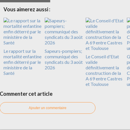
Vous aimerez aussi :
Le rapport sur la
Sapeurs-pompiers;
mortalité enfantine
communiqué des
Le Conseil d'Etat
G
enfin déterré par le
syndicats du 3 août
valide
p
ministère de la
2026
définitivement la
d
Santé
construction de la
C
A 69 entre Castres
P
et Toulouse
u
Commenter cet article
Ajouter un commentaire