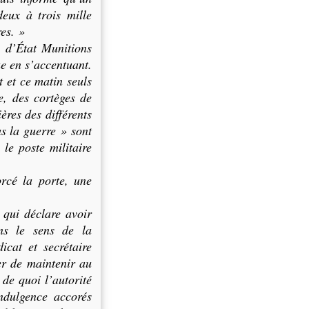
eux à trois mille
es. »
e d’État Munitions
ue en s’accentuant.
t et ce matin seuls
ée, des cortèges de
ères des différents
as la guerre » sont
le poste militaire
rcé la porte, une
 qui déclare avoir
ans le sens de la
cat et secrétaire
er de maintenir au
de quoi l’autorité
indulgence accorés