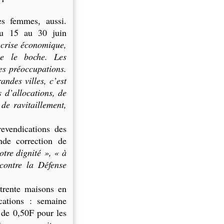
es femmes, aussi.
du 15 au 30 juin
 crise économique,
ue le boche. Les
ces préoccupations.
andes villes, c’est
 d’allocations, de
 de ravitaillement,
evendications des
nde correction de
otre dignité »,
« à
contre la Défense
 trente maisons en
cations : semaine
t de
0,50F
pour les