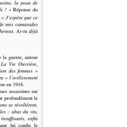
’usine, la peau de
de ! »
Réponse du
:
« J’espère que ce
n de mes camarades
heveux. As-tu déjà
e la guerre, autour
e
La Vie Ouvrière
,
ation des femmes »
tre
« l’avilissement
eur en 1916.
ques assassines sur
ent profondément le
ons se révoltèrent.
ples : abus du vin,
nsuffisants, enfin
que lui confie le