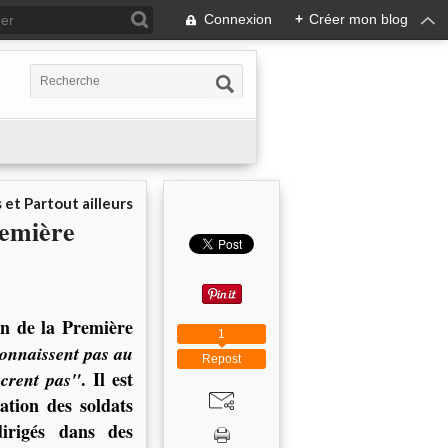
Connexion
+
Créer mon blog
 et Partout ailleurs
remière
in de la Première
1
onnaissent pas au
Repost
. Il est
acrent pas"
ation des soldats
dirigés dans des