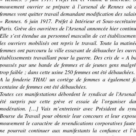
mouvement ouvrier se prépare à l’arsenal de Rennes où d
femmes vont quitter travail demandant modification des salair
« Rennes. 6 juin 1917. Préfet à Intérieur et Sous-secrétair
Paris. Grève des ouvrières de l’Arsenal annoncée hier contin
Elle s’est étendue au personnel masculin de cet établissemen
les ouvriers mobilisés ont repris le travail. Toute la matin
femmes ont parcouru la ville essayant de débaucher les ouvri
établissements travaillant pour la guerre. Des cris de « A b
poussés par une bande de femmes et de jeunes gens malgré 
trop faible ; dans cette usine 250 femmes ont été débauchées.
A la fonderie THAU un cortège de femmes a également fo
centaine de femmes ont été débauchées.
Toutes ces manifestations débordent le syndicat de l’Arsenal
été surpris par cette grève et essaie de l’organiser d
modération. […] Vais m’entretenir avec Président du syndi
Bourse du Travail pour obtenir leur concours et leur expos
mouvement le caractère de revendications corporatives faute 
ne pourrait continuer aux manifestants la confiance et l’