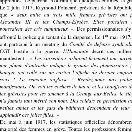
apprenties. Le patronat n’offrant que quelques centimes, la gr
Le 2 juin 1917, Raymond Poincaré, président de la Républiq
que
« deux mille ou trois mille femmes grévistes ont 
Alexandre III et les Champs-Élysées. Elles portaient 
poussaient des cris tumultueux ».
Des permissionnaires s’y 
er
affronté la police qui tentait de la disperser. Le 1
mai 1917,
ont participé à un meeting du
Comité de défense syndicali
CGT hostile à la guerre.
L’Humanité
décrit ces millie
manifestent : «
Les corsetières arborent fièrement une jarret
une plume d’autruche indique le groupe des plumassières ;
banque ont collé sur un carton l’affiche du dernier empru
sous ! La semaine anglaise ! Rendez-nous nos poilu
manifestants. On voit les cochers de fiacre et les chauffeurs d
les grévistes pour les amener à
la Grange-aux
-Belles, le si
n’a jamais tant mérité son nom. Des soldats en permission 
petites amies et les gars du bâtiment descendent de leur
applaudir ces jolies filles. »
De mai à juin 1917, les statistiques officielles dénombren
majorité des femmes en grève. Toutes les professions fémini