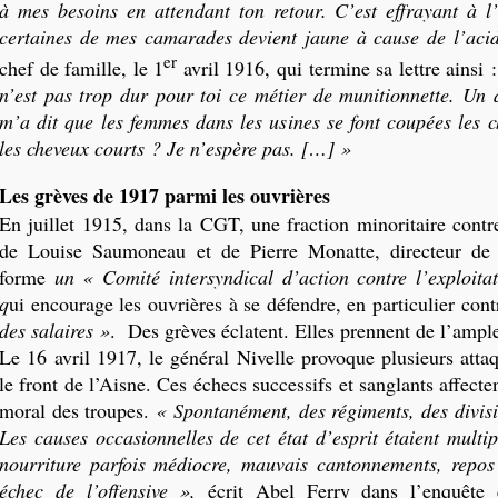
à mes besoins en attendant ton retour. C’est effrayant à l
certaines de mes camarades devient jaune à cause de l’aci
er
chef de famille, le 1
avril 1916, qui termine sa lettre ainsi 
n’est pas trop dur pour toi ce métier de munitionnette. U
m’a dit que les femmes dans les usines se font coupées les c
les cheveux courts ? Je n’espère pas. […] »
Les grèves de 1917 parmi les ouvrières
En juillet 1915, dans la CGT, une fraction minoritaire contr
de Louise Saumoneau et de Pierre Monatte, directeur d
forme
un « Comité intersyndical d’action contre l’exploit
q
ui encourage les ouvrières à se défendre, en particulier con
des salaires »
. Des grèves éclatent. Elles prennent de l’ampl
Le 16 avril 1917, le général Nivelle provoque plusieurs atta
le front de l’Aisne. Ces échecs successifs et sanglants affect
moral des troupes.
« Spontanément, des régiments, des divisi
Les causes occasionnelles de cet état d’esprit étaient multi
nourriture parfois médiocre, mauvais cantonnements, repos i
échec de l’offensive »,
écrit Abel Ferry dans l’enquête