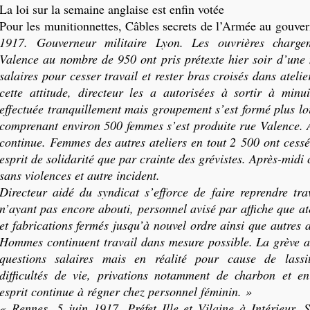
La loi sur la semaine anglaise est enfin votée
Pour les munitionnettes, Câbles secrets de l’Armée au gouve
1917. Gouverneur militaire Lyon. Les ouvrières chargem
Valence au nombre de 950 ont pris prétexte hier soir d’une m
salaires pour cesser travail et rester bras croisés dans ateli
cette attitude, directeur les a autorisées à sortir à minui
effectuée tranquillement mais groupement s’est formé plus lo
comprenant environ 500 femmes s’est produite rue Valence. 
continue. Femmes des autres ateliers en tout 2 500 ont cessé
esprit de solidarité que par crainte des grévistes. Après-midi 
sans violences et autre incident.
Directeur aidé du syndicat s’efforce de faire reprendre tra
n’ayant pas encore abouti, personnel avisé par affiche que a
et fabrications fermés jusqu’à nouvel ordre ainsi que autres 
Hommes continuent travail dans mesure possible. La grève a
questions salaires mais en réalité pour cause de lassi
difficultés de vie, privations notamment de charbon et e
esprit continue à régner chez personnel féminin. »
« Rennes. 5 juin 1917. Préfet Ille et Vilaine à Intérieur. 