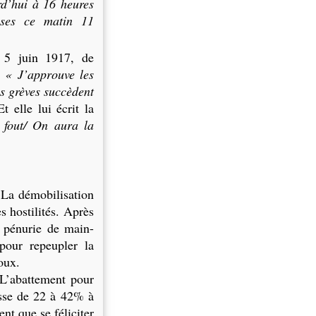
rd’hui à 16 heures
ises ce matin 11
le 5 juin 1917, de
:
« J’approuve les
es grèves succèdent
Et elle lui écrit la
 fout/ On aura la
 La démobilisation
s hostilités. Après
 pénurie de main-
 pour repeupler
la
oux.
. L’abattement pour
asse de 22 à 42% à
nt que se féliciter