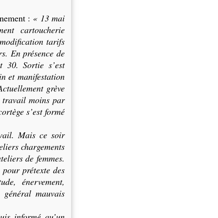
rnement :
« 13 mai
ent cartoucherie
odification tarifs
ers. En présence de
t 30. Sortie s’est
in et manifestation
Actuellement grève
 travail moins par
cortège s’est formé
vail. Mais ce soir
teliers chargements
ateliers de femmes.
 pour prétexte des
tude, énervement,
n général mauvais
Suis informé qu’un