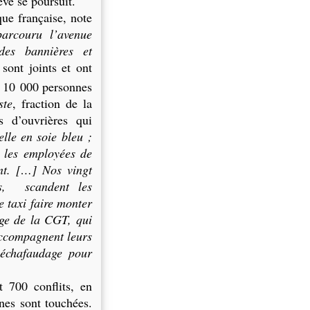
ève se poursuit.
ue française, note
parcouru l’avenue
des bannières et
sont joints et ont
 10 000 personnes
ste
, fraction de la
rs d’ouvrières qui
elle en soie bleu ;
 les employées de
nt. […] Nos vingt
s, scandent les
e taxi faire monter
ège de
la CGT
, qui
accompagnent leurs
 échafaudage pour
t 700 conflits, en
nes sont touchées.