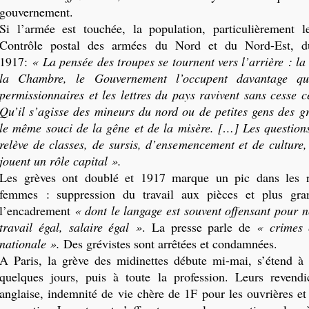
gouvernement.
Si l’armée est touchée, la population, particulièrement l
Contrôle postal des armées du Nord et du Nord-Est, 
1917:
« La pensée des troupes se tournent vers l’arrière : la
la Chambre, le Gouvernement l’occupent davantage q
permissionnaires et les lettres du pays ravivent sans cesse 
Qu’il s’agisse des mineurs du nord ou de petites gens des gr
le même souci de la gêne et de la misère. […] Les questions
relève de classes, de sursis, d’ensemencement et de culture,
jouent un rôle capital ».
Les grèves ont doublé et 1917 marque un pic dans les r
femmes : suppression du travail aux pièces et plus gra
l’encadrement
« dont le langage est souvent offensant pour n
travail égal, salaire égal »
. La presse parle de
« crimes 
nationale ».
Des grévistes sont arrêtées et condamnées.
A Paris,
la grève des midinettes débute mi-mai, s’étend à
quelques jours, puis à toute la profession. Leurs revendi
anglaise, indemnité de vie chère de
1F
pour les ouvrières e