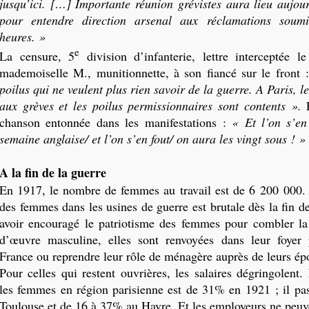
jusqu’ici. […] Importante réunion grévistes aura lieu aujou
pour entendre direction arsenal aux réclamations soum
heures. »
e
La censure, 5
division d’infanterie, lettre interceptée 
mademoiselle M., munitionnette, à son fiancé sur le front 
poilus qui ne veulent plus rien savoir de la guerre. A Paris, l
aux grèves et les poilus permissionnaires sont contents ».
chanson entonnée dans les manifestations :
« Et l’on s’en
semaine anglaise/ et l’on s’en fout/ on aura les vingt sous ! »
A la fin de la guerre
En 1917, le nombre de femmes au travail est de 6 200 000.
des femmes dans les usines de guerre est brutale dès la fin de
avoir encouragé le patriotisme des femmes pour combler la
d’œuvre masculine, elles sont renvoyées dans leur foyer
France
ou reprendre leur rôle de ménagère auprès de leurs ép
Pour celles qui restent ouvrières, les salaires dégringolent
les femmes en région parisienne est de 31% en 1921 ; il p
Toulouse et de 16 à 37% au Havre. Et les employeurs ne peuve