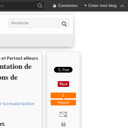
Connexion
+
Créer mon blog
 et Partout ailleurs
ntation de
ons de
0
Repost
rt.