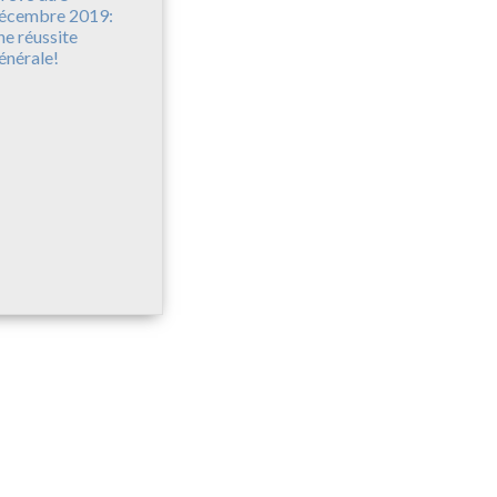
écembre 2019:
ne réussite
énérale!