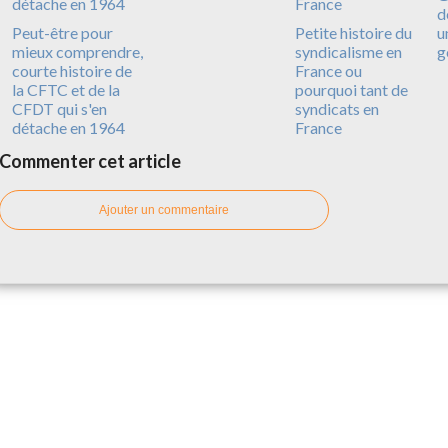
d
Peut-être pour
Petite histoire du
u
mieux comprendre,
syndicalisme en
g
courte histoire de
France ou
la CFTC et de la
pourquoi tant de
CFDT qui s'en
syndicats en
détache en 1964
France
Commenter cet article
Ajouter un commentaire