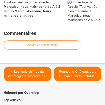
Tout va très bien madame la
Marquise, nous maitrisons de A à Z:
le duo Macron-Lecornu, leurs
ministres et autres
Commentaires
Ajouter un commentaire
< Les vrais chiffres du
Rennes-le-Château: gare
chômage: la précarité à la
au diable, surtout statufié
hausse et des formations
dans l'église de ce tout petit
sans avenir
village de l'Aude >
Hébergé par Overblog
Top articles