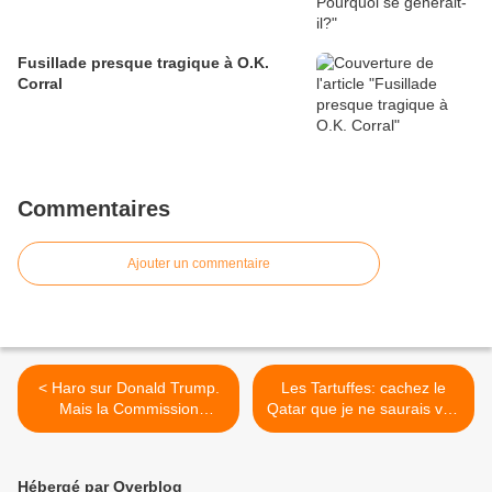
Fusillade presque tragique à O.K.
Corral
Commentaires
Ajouter un commentaire
< Haro sur Donald Trump.
Les Tartuffes: cachez le
Mais la Commission
Qatar que je ne saurais voir
européenne vient
>
d'autoriser l'exploitation du
gaz de schiste
Hébergé par Overblog