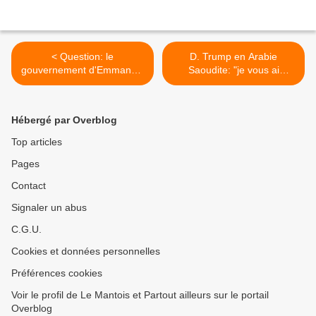
< Question: le
D. Trump en Arabie
gouvernement d'Emmanuel
Saoudite: "je vous ai
Macron est-il de droite ou
apporté des canons parce
penche-t-il à droite?
que les fleurs c'est vraiment
trop périssables". >
Hébergé par Overblog
Top articles
Pages
Contact
Signaler un abus
C.G.U.
Cookies et données personnelles
Préférences cookies
Voir le profil de Le Mantois et Partout ailleurs sur le portail
Overblog