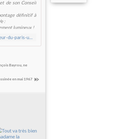
et de son Conseil
ontage définitif à
e :
ement lumineux !
http://canaille-le-rouge.over-blog.com/2017/05/27-mai-au-coeur-du-paris-universitaire-mais-tres-peu-populaire.html
nçois Bayrou, ne
ssinée en mai 1967