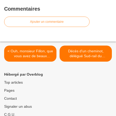
Commentaires
Ajouter un commentaire
< Ouh, monsieur Fillon, que
Décès d'un cheminot,
vous avez de beaux
délégué Sud-rail du
costumes à 45 000 euros!
personnel, à Paris Saint-
Lazare (suite) >
Hébergé par Overblog
Top articles
Pages
Contact
Signaler un abus
C.G.U.