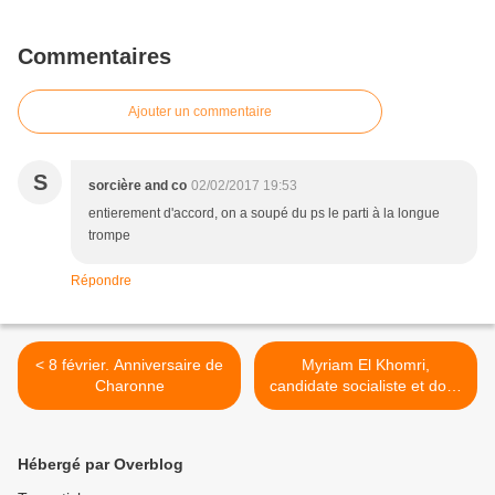
Commentaires
Ajouter un commentaire
S
sorcière and co
02/02/2017 19:53
entierement d'accord, on a soupé du ps le parti à la longue
trompe
Répondre
< 8 février. Anniversaire de
Myriam El Khomri,
Charonne
candidate socialiste et donc
de Benoît Hamon à Paris
pour les législatives de
2017 >
Hébergé par Overblog