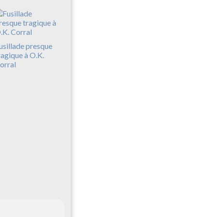
usillade presque
ragique à O.K.
orral