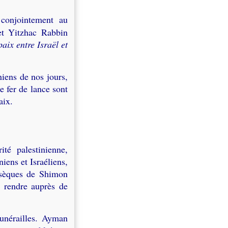
 conjointement au
et Yitzhac Rabbin
aix entre Israël et
niens de nos jours,
e fer de lance sont
aix.
é palestinienne,
iens et Israéliens,
sèques de Shimon
y rendre auprès de
unérailles.
Ayman