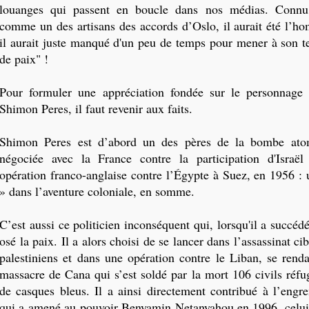
louanges qui passent en boucle dans nos médias. Connu
comme un des artisans des accords d’Oslo, il aurait été l’ho
il aurait juste manqué d'un peu de temps pour mener à son t
de paix" !
Pour formuler une appréciation fondée sur le personnage p
Shimon Peres, il faut revenir aux faits.
Shimon Peres est d’abord un des pères de la bombe atom
négociée avec la France contre la participation d'Israël
opération franco-anglaise contre l’Égypte à Suez, en 1956 : 
» dans l’aventure coloniale, en somme.
C’est aussi ce politicien inconséquent qui, lorsqu'il a succé
osé la paix. Il a alors choisi de se lancer dans l’assassinat ci
palestiniens et dans une opération contre le Liban, se rend
massacre de Cana qui s’est soldé par la mort 106 civils réf
de casques bleus. Il a ainsi directement contribué à l’engr
qui a amené au pouvoir Benyamin Netanyahou en 1996, celui