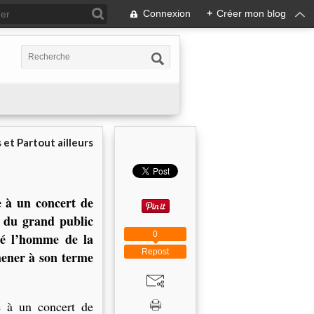
Connexion
+
Créer mon blog
 et Partout ailleurs
e à un concert de
 du grand public
0
té l’homme de la
Repost
mener à son terme
e à un concert de