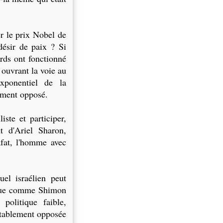
er le prix Nobel de
désir de paix ? Si
ords ont fonctionné
ouvrant la voie au
xponentiel de la
lement opposé.
iste et participer,
t d'Ariel Sharon,
afat, l'homme avec
el israélien peut
ique comme Shimon
politique faible,
itablement opposée