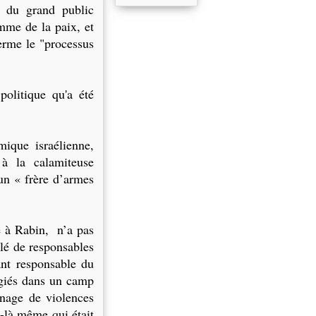
 du grand public
mme de la paix, et
erme le "processus
olitique qu'a été
ique israélienne,
 à la calamiteuse
un « frère d’armes
dé à Rabin, n’a pas
blé de responsables
ant responsable du
ugiés dans un camp
enage de violences
-là même qui était