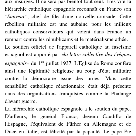
aux insurgés.
Il ne sera pas bientôt tout seul.
Très vite la
hiérarchie catholique espagnole reconnaît en Franco son
"Sauveur"
, chef de file d'une nouvelle croisade. Cette
r
ébellion militaire est une aubaine pour les milieux
catholiques conservateurs qui voient dans Franco un
rempart contre les républicains et le matérialisme athée.
Le soutien officiel de l'appareil catholique au fascisme
espagnol est apporté par
«la lettre collective des évêques
er
espagnols»
du 1
juillet 1937. L'Eglise de Rome confère
ainsi une légitimité religieuse au coup d'état militaire
contre la démocratie issue des urnes. Mais cette
sensibilité catholique réactionnaire était déjà présente
dans des organisations franquistes comme la Phalange
d'avant guerre.
La hiérarchie catholique espagnole a le soutien du pape.
D'ailleurs, le général Franco, devenu Caudillo de
l'Espagne, l'équivalent de Fürher en Allemagne et de
Duce en Italie, est félicité par la papauté. Le pape Pie