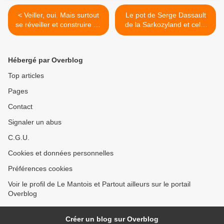
< Veiller, oui. Mais surtout
Le pot de Serge Dassault
se réveiller et construire un
de la Sarkozyland et celui
rempart aux haines. A
de 2 syndicalistes de la
propos de l'intégrisme
CGT >
religieux
Hébergé par Overblog
Top articles
Pages
Contact
Signaler un abus
C.G.U.
Cookies et données personnelles
Préférences cookies
Voir le profil de Le Mantois et Partout ailleurs sur le portail
Overblog
Créer un blog sur Overblog