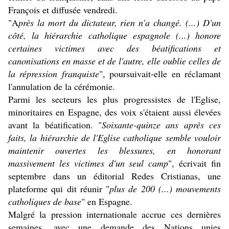
François et diffusée vendredi.
"A
près la mort du dictateur, rien n'a changé. (...) D'un
côté, la hiérarchie catholique espagnole (...) honore
certaines victimes avec des béatifications et
canonisations en masse et de l'autre, elle oublie celles de
la répression franquiste
", poursuivait-elle en réclamant
l'annulation de la cérémonie.
Parmi les secteurs les plus progressistes de l'Eglise,
minoritaires en Espagne, des voix s'étaient aussi élevées
avant la béatification. "
Soixante-quinze ans après ces
faits, la hiérarchie de l'Eglise catholique semble vouloir
maintenir ouvertes les blessures, en honorant
massivement les victimes d'un seul camp
", écrivait fin
septembre dans un éditorial
Redes Cristianas
, une
plateforme qui dit réunir "
plus de 200 (...) mouvements
catholiques de base
" en Espagne.
Malgré la pression internationale accrue ces dernières
semaines, avec une demande des Nations unies