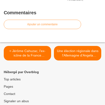
Commentaires
Ajouter un commentaire
< Jérôme Cahuzac, l'ex-
Une élection régionale dans
icône de la France
l'Allemagne d'Angela
socialiste exemplaire,
Merkel, ça vous intéresse?
charge les morts lors de
>
son procès
Hébergé par Overblog
Top articles
Pages
Contact
Signaler un abus