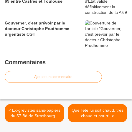
69 entre Castres et Toulouse
Gouverner, c'est prévoir par le
docteur Christophe Prudhomme
urgentiste CGT
Commentaires
Ajouter un commentaire
< Ex-grévistes sans-papiers
Que l'été lui soit chaud, très
du 57 Bd de Strasbourg à
chaud et pourri. >
Paris: Justice leur a été
rendue !