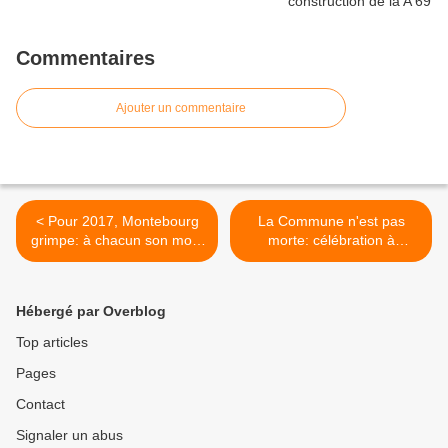
Commentaires
Ajouter un commentaire
< Pour 2017, Montebourg
La Commune n'est pas
grimpe: à chacun son mont
morte: célébration à
Sinaï pour sauver la France
Versailles, le 21 mai 2016 à
capitaliste et le PS
11h >
Hébergé par Overblog
Top articles
Pages
Contact
Signaler un abus