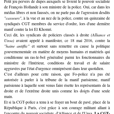
Petit jeu pervers de dupes auxquels se livrent le pouvoir socialiste
de François Hollande à son ministre de la police. Oui, car dans les
médias libres et non faussés, on ne parle pas de l'agression desdits
"casseurs"
, à la vue et au nez de la police, contre un quinzaine de
syndiqués CGT membres du service d'ordre, lors d'une dernière
manif contre la loi El Khomri.
Ceci dit, les syndicats de policiers classés à droite
(Alliance et
Unsa)
avaient appelé à manifester, ce 18 mai 2016, contre la
"haine antiflic"
et surtout sans remettre en cause la politique
gouvernementale en matière de moyens humains et matériels qui
conditionne un ras-le-bol généralisé parmi les fonctionnaires du
ministère de l'Intérieur, conditions de travail et de salaire
aggravées par l'état d'urgence omniprésent dans leur quotidien.
C'est d'ailleurs pour cette raison, que Fo-police n'a pas été
autorisée à parler à la tribune de la manif parisienne, manif
parisienne à laquelle sont venus faire risette les représentants de la
droite et de l'extrême droite unis comme les doigts d'une seule
main.
Et si la CGT-police a tenu à se frayer un bout de pavé, place de la
République à Paris, c'est grâce à son courage militant allant à
La CGT-
l'encontre du pouvoir socialiste, d'Alliance et de l'Unsa.