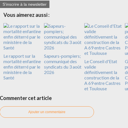
S'inscrire à la newsletter
Vous aimerez aussi :
Le rapport sur la
Sapeurs-pompiers;
mortalité enfantine
communiqué des
Le Conseil d'Etat
G
enfin déterré par le
syndicats du 3 août
valide
p
ministère de la
2026
définitivement la
d
Santé
construction de la
C
A 69 entre Castres
P
et Toulouse
u
Commenter cet article
Ajouter un commentaire