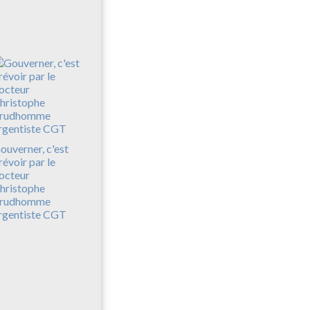
ouverner, c'est
révoir par le
octeur
hristophe
rudhomme
rgentiste CGT