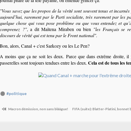
journal phare de la télé payante, on entende grincer ça:
"Vous savez que les propos de la vérité sont souvent tenus et incarnés
aujourd’hui, rarement par le Parti socialiste, très rarement par les pa
quelque chose qui vous pose problème ou que vous entendez et qu’à 
comprenez ?"
, a dit Maïtena Miraben ou bien
"les Français se re
discours de vérité qui est tenu par le Front national".
Bon, alors, Canal + c'est Sarkozy ou les Le Pen?
A moins que ça ne soit les deux. Parce que dans extrême droite, il 
Cela est de tous les t
passerelles sont toujours tendues entre les deux.
#politique
Macron démission, non sans blââgue!
FIFA (suite): Blatter-Platini, bonnet