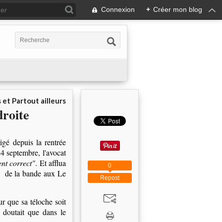
Connexion
+
Créer mon blog
 et Partout ailleurs
roite
igé depuis la rentrée
24 septembre, l'avocat
nt correct"
. Et afflua
0
ds de la bande aux Le
Repost
r que sa téloche soit
 doutait que dans le