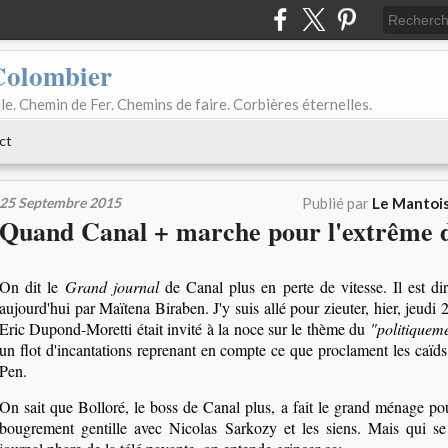
Colombier
le. Chemin de Fer. Chemins de faire. Corbières éternelles.
ct
25 Septembre 2015
Publié par
Le Mantois
Quand Canal + marche pour l'extrême d
On dit le
Grand journal
de Canal plus en perte de vitesse. Il est dir
aujourd'hui par Maïtena Biraben. J'y suis allé pour zieuter, hier, jeudi 
Eric Dupond-Moretti était invité à la noce sur le thème du
"politiqueme
un flot d'incantations reprenant en compte ce que proclament les caï
Pen.
On sait que Bolloré, le boss de Canal plus, a fait le grand ménage pou
bougrement gentille avec Nicolas Sarkozy et les siens. Mais qui se