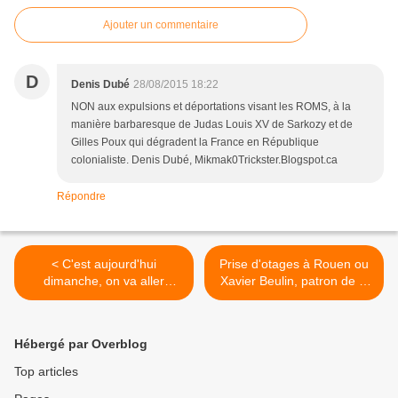
Ajouter un commentaire
D
Denis Dubé
28/08/2015 18:22
NON aux expulsions et déportations visant les ROMS, à la
manière barbaresque de Judas Louis XV de Sarkozy et de
Gilles Poux qui dégradent la France en République
colonialiste. Denis Dubé, Mikmak0Trickster.Blogspot.ca
Répondre
< C'est aujourd'hui
Prise d'otages à Rouen ou
dimanche, on va aller
Xavier Beulin, patron de la
bosser avec la loi Macron,
FNSEA et de Sofiprotéol >
"zones touristiques
internationales" et gares à
Hébergé par Overblog
Paris
Top articles