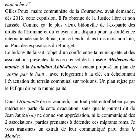
était achevé".
Gilles Poux, maire communiste de la Courneuve
,
avait demandé,
dès 2013, cette expulsion. Il l'a obtenue de la Justice libre et non
faussée. Comme ça, le plus vieux bidonville de l'ex-patrie des
droits de l'Homme et du citoyen aura disparu pour la conférence
internationale sur le climat, qui se tiendra dans trois mois non loin,
au Parc des expositions du Bourget.
Le bidonville faisait l’objet d’un conflit entre la municipalité et des
associations présentes dans ce creuset de la misère.
Médecins du
monde
et la
Fondation Abbé-Pierre
avaient proposé un plan de
"sortie par le haut"
, avec relogement à la clé, en échelonnant
l’évacuation du terrain communal sur trois ans. Un plan rejeté par
le Pcf qui dirige la municipalité.
Dans
l'Humanité
de ce vendredi, un tout petit entrefilet en pages
intérieures parle de cette évacuation, sans que le journal dit de
Jean Jaurès
(sic)
ne donne son appréciation, ni le communiqué des
2 associations, parties prenantes à défendre ces migrants roms. Je
vous transmets un extrait de leur communiqué paru dans
le
Monde
: