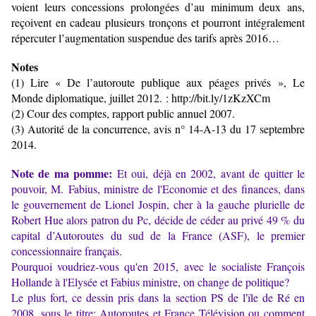
voient leurs concessions prolongées d’au minimum deux ans,
reçoivent en cadeau plusieurs tronçons et pourront intégralement
répercuter l’augmentation suspendue des tarifs après 2016…
Notes
(1) Lire « De l’autoroute publique aux péages privés », Le
Monde diplomatique, juillet 2012. :
http://bit.ly/1zKzXCm
(2) Cour des comptes, rapport public annuel 2007.
(3) Autorité de la concurrence, avis n° 14-A-13 du 17 septembre
2014.
Note de
ma pomme:
Et oui, déjà en 2002, avant de quitter le
pouvoir, M. Fabius, ministre de l'Economie et des finances, dans
le gouvernement de Lionel Jospin, cher à la gauche plurielle de
Robert Hue alors patron du Pc, décide de céder au privé 49
% du
capital d’Autoroutes du sud de la France (ASF), le premier
concessionnaire français.
Pour
quoi
voudriez-vous qu'en 2015, avec le socialiste François
Hollande à l'Elysée et Fabius ministre, on change de politique?
Le plus fort, ce dessin pris dans la section PS de l'ïle de Ré en
2008, sous le titre:
Autoroutes et France Télévision ou comment