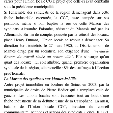
carrés pour l'Union locale CGT, projet que celle-ci avait combattu
sous la précédente municipalité.
Si l'ensemble des syndicats de la région déménagent dans cette
friche industrielle excentrée, la CGT, reste campée sur ses
positions, même si l'on baptise la rue de cette Maison des
syndicats Alexandre Palombe, résistant du Mantois tué par les
Allemands. En fin de compte, poussée par la vétusté des locaux,
place Henry Dunant, l'Union locale se résout à déménager. Sa
direction écrit toutefois, le 27 mars 1980, au District urbain de
Mantes dirigé par un socialiste, son exigence d'une
"véritable
Bourse du travail située au centre ville"
. Elle s'insurge qu'un
quart des locaux lui soit attribué, quand, première organisation
syndicale de la région, elle recueille 48% des suffrages à l'élection
prud'homale.
La Maison des syndicats sur Mantes-la-Ville.
Autre projet immobilier en bordure de Seine, en 2003, par la
municipalité de droite de Pierre Bédier qui a remplacé celle de
gauche. Les unions locales sont évacuées tout au bout d'une
friche industrielle de la défunte usine de la Cellophane. Là aussi,
bataille de l'Union locale CGT, invasion du conseil
communautaire, pétitions et actions des syndicats. Certes, la CGT