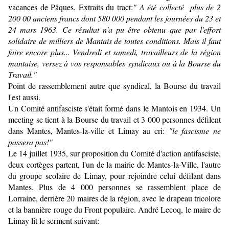
vacances de Pâques. Extraits du tract:
" A été collecté plus de 2
200 00 anciens francs dont 580 000 pendant les journées du 23 et
24 mars 1963. Ce résultat n'a pu être obtenu que par l'effort
solidaire de milliers de Mantais de toutes conditions. Mais il faut
faire encore plus... Vendredi et samedi, travailleurs de la région
mantaise, versez à vos responsables syndicaux ou à la Bourse du
Travail."
Point de rassemblement autre que syndical, la Bourse du travail
l'est aussi.
Un Comité antifasciste s'était formé dans le Mantois en 1934. Un
meeting se tient à la Bourse du travail et 3 000 personnes défilent
dans Mantes, Mantes-la-ville et Limay au cri:
"le fascisme ne
passera pas!"
Le 14 juillet 1935, sur proposition du Comité d'action antifasciste,
deux cortèges partent, l'un de la mairie de Mantes-la-Ville, l'autre
du groupe scolaire de Limay, pour rejoindre celui défilant dans
Mantes. Plus de 4 000 personnes se rassemblent place de
Lorraine, derrière 20 maires de la région, avec le drapeau tricolore
et la bannière rouge du Front populaire. André Lecoq, le maire de
Limay lit le serment suivant: