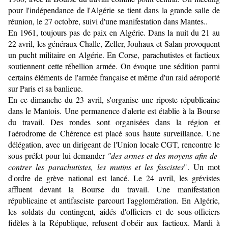
pour l'indépendance de l'Algérie se tient dans la grande salle de
réunion, le 27 octobre, suivi d'une manifestation dans Mantes..
En 1961, toujours pas de paix en Algérie. Dans la nuit du 21 au
22 avril, les généraux Challe, Zeller, Jouhaux et Salan provoquent
un pucht militaire en Algérie. En Corse, parachutistes et factieux
soutiennent cette rébellion armée. On évoque une sédition parmi
certains éléments de l'armée française et même d'un raid aéroporté
sur Paris et sa banlieue.
En ce dimanche du 23 avril, s'organise une riposte républicaine
dans le Mantois. Une permanence d'alerte est établie à la Bourse
du travail. Des rondes sont organisées dans la région et
l'aérodrome de Chérence est placé sous haute surveillance. Une
délégation, avec un dirigeant de l'Union locale CGT, rencontre le
sous-préfet pour lui demander
"des armes et des moyens afin de
contrer les parachutistes, les mutins et les fascistes
". Un mot
d'ordre de grève national est lancé. Le 24 avril, les grévistes
affluent devant la Bourse du travail. Une manifestation
républicaine et antifasciste parcourt l'agglomération. En Algérie,
les soldats du contingent, aidés d'officiers et de sous-officiers
fidèles à la République, refusent d'obéir aux factieux. Mardi à