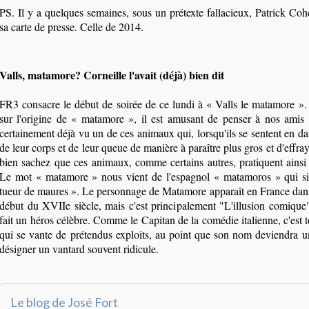
PS. Il y a quelques semaines, sous un prétexte fallacieux, Patrick Coh
sa carte de presse. Celle de 2014.
Valls, matamore? Corneille l'avait (déjà) bien dit
FR3 consacre le début de soirée de ce lundi à « Valls le matamore ».
sur l'origine de « matamore », il est amusant de penser à nos amis 
certainement déjà vu un de ces animaux qui, lorsqu'ils se sentent en dan
de leur corps et de leur queue de manière à paraître plus gros et d'effray
bien sachez que ces animaux, comme certains autres, pratiquent ains
Le mot « matamore » nous vient de l'espagnol « matamoros » qui sign
tueur de maures ». Le personnage de Matamore apparaît en France dan
début du XVIIe siècle, mais c'est principalement "L'illusion comique
fait un héros célèbre. Comme le Capitan de la comédie italienne, c'est 
qui se vante de prétendus exploits, au point que son nom deviendr
désigner un vantard souvent ridicule.
Le blog de José Fort