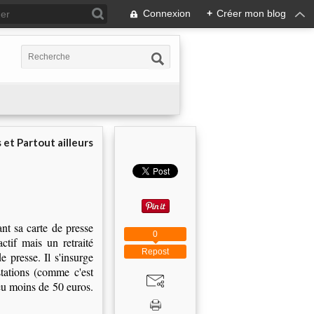
Connexion
+
Créer mon blog
 et Partout ailleurs
nt sa carte de presse
0
actif mais un retraité
Repost
e presse. Il s'insurge
stations (comme c'est
eu moins de 50 euros.