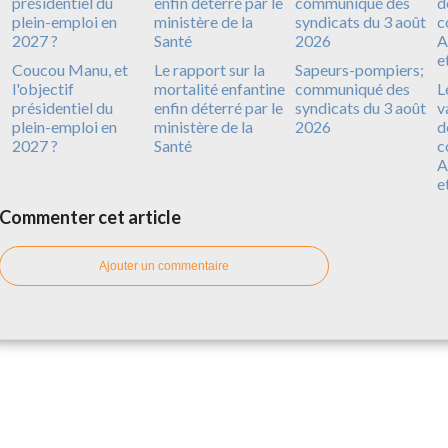
Coucou Manu, et
Le rapport sur la
Sapeurs-pompiers;
l'objectif
mortalité enfantine
communiqué des
L
présidentiel du
enfin déterré par le
syndicats du 3 août
v
plein-emploi en
ministère de la
2026
d
2027 ?
Santé
c
A
e
Commenter cet article
Ajouter un commentaire