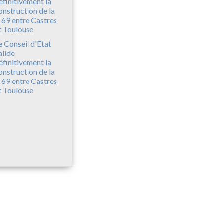
e Conseil d'Etat
alide
éfinitivement la
onstruction de la
 69 entre Castres
t Toulouse