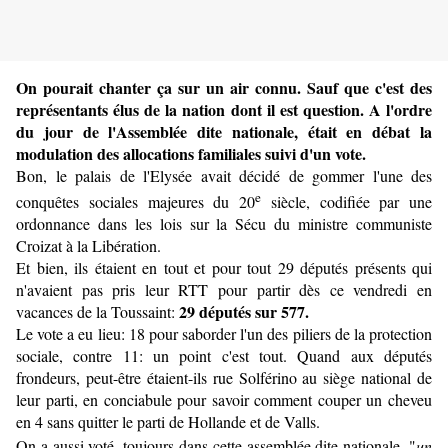
On pourait chanter ça sur un air connu. Sauf que c'est des
représentants élus de la nation dont il est question. A l'ordre
du jour de l'Assemblée dite nationale, était en débat la
modulation des allocations familiales suivi d'un vote.
Bon, le palais de l'Elysée avait décidé de gommer l'une des
e
conquêtes sociales majeures du 20
siècle, codifiée par une
ordonnance dans les lois sur la Sécu du ministre communiste
Croizat à la Libération.
Et bien, ils étaient en tout et pour tout 29 députés présents qui
n'avaient pas pris leur RTT pour partir dès ce vendredi en
29 députés sur 577.
vacances de la Toussaint:
Le vote a eu lieu: 18 pour saborder l'un des piliers de la protection
sociale, contre 11: un point c'est tout. Quand aux députés
frondeurs, peut-être étaient-ils rue Solférino au siège national de
leur parti, en conciabule pour savoir comment couper un cheveu
en 4 sans quitter le parti de Hollande et de Valls.
On a aussi voté, toujours dans cette assemblée dite nationale,
"
un