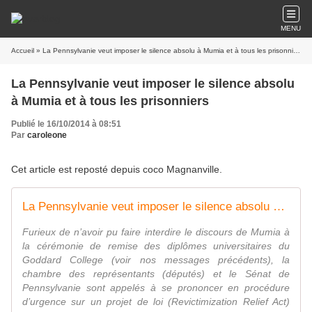
MENU
Accueil
» La Pennsylvanie veut imposer le silence absolu à Mumia et à tous les prisonniers
La Pennsylvanie veut imposer le silence absolu
à Mumia et à tous les prisonniers
Publié le 16/10/2014 à 08:51
Par
caroleone
Cet article est reposté depuis
coco Magnanville
.
La Pennsylvanie veut imposer le silence absolu à Mumia et à tous les prisonniers
Furieux de n’avoir pu faire interdire le discours de Mumia à
la cérémonie de remise des diplômes universitaires du
Goddard College (voir nos messages précédents), la
chambre des représentants (députés) et le Sénat de
Pennsylvanie sont appelés à se prononcer en procédure
d’urgence sur un projet de loi (Revictimization Relief Act)