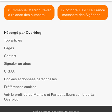
< Emmanuel Macron: "avec
17 octobre 1961: La France
la relance des autocars, les
massacre des Algériens à
pauvres voyageront plus
Paris >
facilement"
Hébergé par Overblog
Top articles
Pages
Contact
Signaler un abus
C.G.U.
Cookies et données personnelles
Préférences cookies
Voir le profil de Le Mantois et Partout ailleurs sur le portail
Overblog