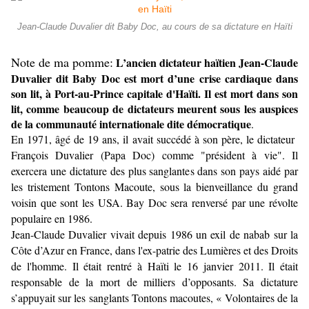
Jean-Claude Duvalier dit Baby Doc, au cours de sa dictature en Haïti
N
ote de ma pomme:
L’ancien dictateur haïtien Jean-Claude
Duvalier dit Baby Doc est mort d’une crise cardiaque dans
son lit, à Port-au-Prince capitale d'Haïti. Il est mort dans son
lit, comme beaucoup de dictateurs meurent sous les auspices
de la communauté internationale dite démocratique
.
En 1971, âgé de 19 ans, il avait succédé à son père, le dictateur
François Duvalier (Papa Doc) comme "président à vie". Il
exercera une dictature des plus sanglantes dans son pays aidé par
les tristement Tontons Macoute, sous la bienveillance du grand
voisin que sont les USA. Bay Doc sera renversé par une révolte
populaire en 1986.
Jean-Claude Duvalier vivait depuis 1986 un exil de nabab sur la
Côte d’Azur en France, dans l'ex-patrie des Lumières et des Droits
de l'homme. Il était rentré à Haïti le 16 janvier 2011. Il était
responsable de la mort de milliers d’opposants. Sa dictature
s’appuyait sur les sanglants Tontons macoutes, « Volontaires de la