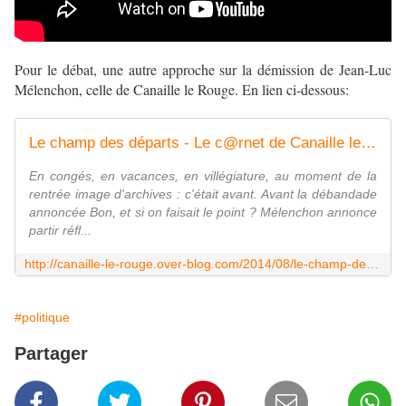
Pour le débat, une autre approche sur la démission de Jean-Luc
Mélenchon, celle de Canaille le Rouge. En lien ci-dessous:
Le champ des départs - Le c@rnet de Canaille le Rouge
En congés, en vacances, en villégiature, au moment de la
rentrée image d'archives : c'était avant. Avant la débandade
annoncée Bon, et si on faisait le point ? Mélenchon annonce
partir réfl...
http://canaille-le-rouge.over-blog.com/2014/08/le-champ-des-departs.html
#politique
Partager