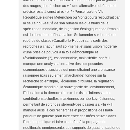
des rouges, du pâlichon au vif, une alternative cohérente et
précise reste à construire. <br /> Penser qu'une VIe
République signée Mélenchon ou Montebourg résoudrait par
la seule nouveauté de son numéro les questions de la
spéculation mondiale, de la gestion écologique et de l'emploi,
est du domaine de l'incantation. Se lamenter sur la perte de
repères de classe (Canaille-le-Rouge) sans sortir des
reproches à chacun sauf soi-même, et sans vision moderne
d'une prise de pouvoir à la fois démocratique et
révolutionnaire (?), est confortable, mais stérile. <br /> Il
manque une analyse alternative des composantes
économiques et sociales qui permettraient une croissance
raisonnée (pas seulement marchande) fondée sur la
recherche scientifique, l'économie circulaire, la régulation
économique mondiale, la sauvegarde de l'environnement,
l'éducation à la démocratie, etc. Il existe d'intéressantes
contributions actuelles, marxiennes ou néo-keynésiennes,
permettant de sortir des stéréoptypes passéistes. <br /> Il
manque aussi à ces recherches et propositions des haut-
parleurs de gauche pour faire entre ces idées neuves dans
l'opinion publique et faire contrefeu à la propagande
néolibérale omniprésente. Les supports de gauche, papier ou