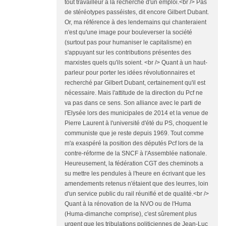
tout travailleur à la recherche d'un emploi.<br /> Pas
de stéréotypes passéistes, dit encore Gilbert Dubant.
Or, ma référence à des lendemains qui chanteraient
n'est qu'une image pour bouleverser la société
(surtout pas pour humaniser le capitalisme) en
s'appuyant sur les contributions présentes des
marxistes quels qu'ils soient. <br /> Quant à un haut-
parleur pour porter les idées révolutionnaires et
recherché par Gilbert Dubant, certainement qu'il est
nécessaire. Mais l'attitude de la direction du Pcf ne
va pas dans ce sens. Son alliance avec le parti de
l'Elysée lors des municipales de 2014 et la venue de
Pierre Laurent à l'université d'été du PS, choquent le
communiste que je reste depuis 1969. Tout comme
m'a exaspéré la position des députés Pcf lors de la
contre-réforme de la SNCF à l'Assemblée nationale.
Heureusement, la fédération CGT des cheminots a
su mettre les pendules à l'heure en écrivant que les
amendements retenus n'étaient que des leurres, loin
d'un service public du rail réunifié et de qualité.<br />
Quant à la rénovation de la NVO ou de l'Huma
(Huma-dimanche comprise), c'est sûrement plus
urgent que les tribulations politiciennes de Jean-Luc