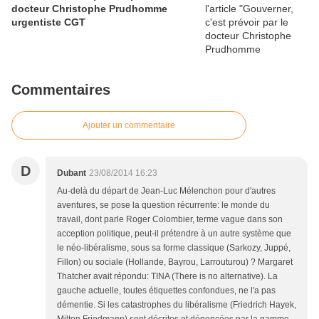
docteur Christophe Prudhomme
urgentiste CGT
Commentaires
Ajouter un commentaire
D
Dubant
23/08/2014 16:23
Au-delà du départ de Jean-Luc Mélenchon pour d'autres
aventures, se pose la question récurrente: le monde du
travail, dont parle Roger Colombier, terme vague dans son
acception politique, peut-il prétendre à un autre système que
le néo-libéralisme, sous sa forme classique (Sarkozy, Juppé,
Fillon) ou sociale (Hollande, Bayrou, Larrouturou) ? Margaret
Thatcher avait répondu: TINA (There is no alternative). La
gauche actuelle, toutes étiquettes confondues, ne l'a pas
démentie. Si les catastrophes du libéralisme (Friedrich Hayek,
Milton Friedmann) sont décrites et dénoncées par la gamme