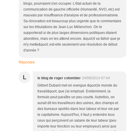
blogs, pourraient s'en occuper. L'état actuel de la
communication de gauche officielle (Humanité, NVO, etc) est
mauvais par insuffisance d'analyse et de professionnalisme.
Sa rénovation est beaucoup plus urgente que le commentaire
sur les tribulations de Jean-Luc Mélenchon. On le
supporterait si de plus larges dimensions politiques étaient
abordées, mais on les attend encore. &quot;Il va falloir que je
m'y mette&quot; est-elle seulement une résolution de début
d'année ?
Répondre
L
le blog de roger colombier
24/08/2014 07:44
Gilbert Dubant met en exergue &quot;le monde du
travail&quot; que j'ai employé. Evidemment, la
formule peut paraître un peu courte. Autrefois, on
aurait dit les travailleurs des usines, des champs et
des bureaux spoliés dans leur labeur et leur vie par
le capitalisme. Aujourd'hui, il faut y entendre tous
ceux qui perçoivent un salaire de leur labeur (peu
importe leur fonction ou leur employeur) ainsi que