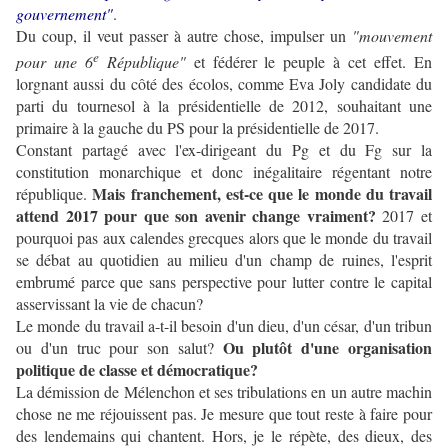
gouvernement"
.
Du coup, il veut passer à autre chose, impulser un
"mouvement
e
pour une 6
République"
et fédérer le peuple à cet effet. En
lorgnant aussi du côté des écolos, comme Eva Joly candidate du
parti du tournesol à la présidentielle de 2012, souhaitant une
primaire à la gauche du PS pour la présidentielle de 2017.
Constant partagé avec l'ex-dirigeant du Pg et du Fg sur la
constitution monarchique et donc inégalitaire régentant notre
Mais franchement, est-ce que le monde du travail
république.
attend 2017 pour que son avenir change vraiment?
2017 et
pourquoi pas aux calendes grecques alors que le monde du travail
se débat au quotidien au milieu d'un champ de ruines, l'esprit
embrumé parce que sans perspective pour lutter contre le capital
asservissant la vie de chacun?
Le monde du travail a-t-il besoin d'un dieu, d'un césar, d'un tribun
Ou plutôt d'une organisation
ou d'un truc pour son salut?
politique de classe et démocratique?
La démission de Mélenchon et ses tribulations en un autre machin
chose ne me réjouissent pas. Je mesure que tout reste à faire pour
des lendemains qui chantent. Hors, je le répète, des dieux, des