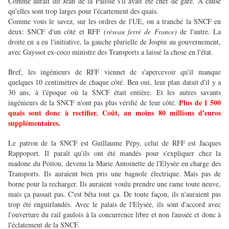
Comme aurait dit Jean de la Palisse s'il avait été chef de gare. A cause
qu'elles sont trop larges pour l'écartement des quais.
Comme vous le savez, sur les ordres de l'UE, on a tranché la SNCF en
deux: SNCF d'un côté et RFF
(réseau ferré de France)
de l'autre. La
droite en a eu l'initiative, la gauche plurielle de Jospin au gouvernement,
avec Gayssot ex-coco ministre des Transports a laissé la chose en l'état.
Bref, les ingénieurs de RFF viennet de s'apercevoir qu'il manque
quelques 10 centimètres de chaque côté. Ben oui, leur plan datait d'il y a
30 ans, à l'époque où la SNCF était entière. Et les autres savants
Plus de 1 500
ingénieurs de la SNCF n'ont pas plus vérifié de leur côté.
quais sont donc à rectifier. Coût, au moins 80 millions d'euros
supplémentaires.
Le patron de la SNCF est Guillaume Pépy, celui de RFF est Jacques
Rappoport. Il paraît qu'ils ont été mandés pour s'expliquer chez la
madone du Poitou, devenu la Marie Antoinette de l'Elysée en charge des
Transports. Ils auraient bien pris une bagnole électrique. Mais pas de
borne pour la recharger. Ils auraient voulu prendre une rame toute neuve,
mais ça passait pas. C'est bêta tout ça.
De toute façon, ils n'auraient pas
trop été enguirlandés. Avec le palais de l'Elysée, ils sont d'accord avec
l'ouverture du rail gaulois à la concurrence libre et non faussée et donc à
l'éclatement de la SNCF.