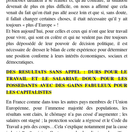
devenait de plus en plus difficile, on nous a affirmé que cela
venait du fait qu’on était pas allé assez loin et que si, sans doute,
il fallait changer certaines choses, il était nécessaire qu’il y ait
toujours « plus d’Europe » !
Et bien aujourd’hui, pour celles et ceux qui n’ont que leur travail
pour vivre, qui sont en colère et qui ne veulent pas être toujours
plus dépossédé de leur pouvoir de décision politique, il est
nécessaire de dresser le bilan de cette expérience pour déterminer
une position conforme à leurs intérêts économiques, sociaux et
démocratiques.
DES RESULTATS SANS APPEL : DURS POUR LE
TRAVAIL ET LE SALARIAT, DOUX POUR LES
POSSEDANTS AVEC DES GAINS FABULEUX POUR
LES CAPITALISTES
En France comme dans tous les autres pays membres de l’Union
Européenne, pour l’immense majorité des populations, les
résultats sont clairs, le chômage n’a pas cessé d’augmenter ; les
salaires ont stagné ; la protection sociale a régressé et le Code du
Travail a pris des coups…Cela s’explique notamment par la casse