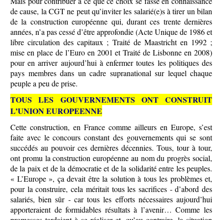
Mais pour contribuer à ce que ce choix se fasse en connaissance
de cause, la CGT ne peut qu’inviter les salarié(e)s à tirer un bilan
de la construction européenne qui, durant ces trente dernières
années, n’a pas cessé d’être approfondie (Acte Unique de 1986 et
libre circulation des capitaux ; Traité de Maastricht en 1992 ;
mise en place de l’Euro en 2001 et Traité de Lisbonne en 2008)
pour en arriver aujourd’hui à enfermer toutes les politiques des
pays membres dans un cadre supranational sur lequel chaque
peuple a peu de prise.
TOUS LES GOUVERNEMENTS ONT CONSTRUIT
L’UNION EUROPEENNE
Cette construction, en France comme ailleurs en Europe, s’est
faite avec le concours constant des gouvernements qui se sont
succédés au pouvoir ces dernières décennies. Tous, tour à tour,
ont promu la construction européenne au nom du progrès social,
de la paix et de la démocratie et de la solidarité entre les peuples.
« L’Europe », ça devait être la solution à tous les problèmes et,
pour la construire, cela méritait tous les sacrifices - d’abord des
salariés, bien sûr - car tous les efforts nécessaires aujourd’hui
apporteraient de formidables résultats à l’avenir… Comme les
promesses tardaient à se réaliser et, qu’au contraire, la situation