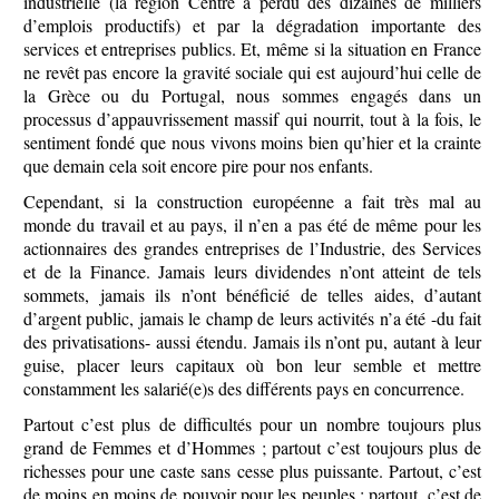
industrielle (la région Centre a perdu des dizaines de milliers
d’emplois productifs) et par la dégradation importante des
services et entreprises publics. Et, même si la situation en France
ne revêt pas encore la gravité sociale qui est aujourd’hui celle de
la Grèce ou du Portugal, nous sommes engagés dans un
processus d’appauvrissement massif qui nourrit, tout à la fois, le
sentiment fondé que nous vivons moins bien qu’hier et la crainte
que demain cela soit encore pire pour nos enfants.
Cependant, si la construction européenne a fait très mal au
monde du travail et au pays, il n’en a pas été de même pour les
actionnaires des grandes entreprises de l’Industrie, des Services
et de la Finance. Jamais leurs dividendes n’ont atteint de tels
sommets, jamais ils n’ont bénéficié de telles aides, d’autant
d’argent public, jamais le champ de leurs activités n’a été -du fait
des privatisations- aussi étendu. Jamais ils n’ont pu, autant à leur
guise, placer leurs capitaux où bon leur semble et mettre
constamment les salarié(e)s des différents pays en concurrence.
Partout c’est plus de difficultés pour un nombre toujours plus
grand de Femmes et d’Hommes ; partout c’est toujours plus de
richesses pour une caste sans cesse plus puissante. Partout, c’est
de moins en moins de pouvoir pour les peuples ; partout, c’est de