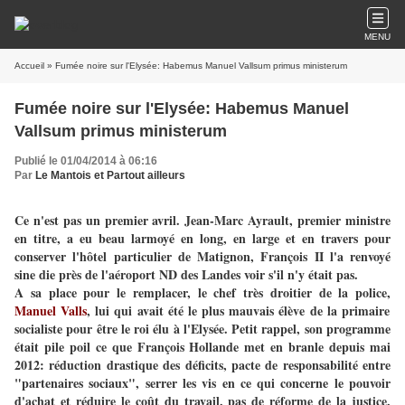
MENU
Accueil
» Fumée noire sur l'Elysée: Habemus Manuel Vallsum primus ministerum
Fumée noire sur l'Elysée: Habemus Manuel
Vallsum primus ministerum
Publié le 01/04/2014 à 06:16
Par
Le Mantois et Partout ailleurs
Ce n'est pas un premier avril. Jean-Marc Ayrault, premier ministre
en titre, a eu beau larmoyé en long, en large et en travers pour
conserver l'hôtel particulier de Matignon, François II l'a renvoyé
sine die près de l'aéroport ND des Landes voir s'il n'y était pas.
A sa place pour le remplacer, le chef très droitier de la police,
Manuel Valls
, lui qui avait été le plus mauvais élève de la primaire
socialiste pour être le roi élu à l'Elysée. Petit rappel, son programme
était pile poil ce que François Hollande met en branle depuis mai
2012: réduction drastique des déficits, pacte de responsabilité entre
"partenaires sociaux", serrer les vis en ce qui concerne le pouvoir
d'achat et réduire le coût du travail, pas de réforme de la justice,