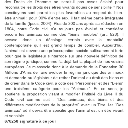
des Droits de l’Homme ne serait-il pas assez éclairé pour
reconnaître les droits des êtres vivants doués de sensibilité ? Nos
concitoyens sont parmi les plus favorables au respect du bien-
être animal : pour 90% d’entre eux, il fait même partie intégrante
de la famille (Ipsos, 2004). Plus de 200 ans après sa rédaction en
1804, notre Code civil n'a toujours pas évolué et considère
encore les animaux comme des "biens meubles" (art. 528). Il
accuse donc un décalage certain avec la mentalité
contemporaine qu'il est grand temps de combler. Aujourd’hui,
l'animal est devenu une préoccupation sociale suffisamment forte
pour que le législateur s'interroge sur une nouvelle définition de
son régime juridique, comme l'a déjà fait la plupart de nos voisins
européens. Je m'associe donc à la demande de la Fondation 30
Millions d'Amis de faire évoluer le régime juridique des animaux
et demande au législateur de retirer l’animal du droit des biens et
de créer dans le Code civil, à côté des “Personnes” et des “Biens”
une troisième catégorie pour les “Animaux”. En ce sens, je
soutiens la proposition visant à modifier l’intitulé du Livre II du
Code civil comme suit : “Des animaux, des biens et des
différentes modifications de la propriété” avec un Titre 1er “Des
animaux” où il devra être spécifié que l’animal est un être vivant
et sensible.
678258 signature à ce jour