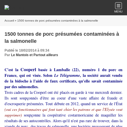
MENU
Accueil
» 1500 tonnes de porc présumées contaminées à la salmonelle
1500 tonnes de porc présumées contaminées à
la salmonelle
Publié le 18/02/2014 à 09:34
Par
Le Mantois et Partout ailleurs
Cooperl
C'est la
basée à Lamballe (22), numéro 1 du porc en
France, qui est visée. Selon
, la société aurait vendu
Le Télégramme
de la bidoche à l'aide de faux certificats, qu'elle savait contaminée
par des salmonelles.
Trois cadres de la Cooperl ont été placés en garde à vue mercredi dernier.
Ils sont soupçonnés d'être au coeur d'une vaste affaire de fraude et
d'escroquerie présumées. Tout débute en 2012, quand un service de l'État
(oui ces fonctionnaires qui font tant chier les patrons et que l'Elysée veut
supprimer)
soupçonne la coopérative costarmoricaine de maquiller les
résultats de ses autocontrôles. Alors qu'il n'est pas rare de trouver, dans la
viande de porc, des traces de salmonelle, une bactérie provoquant de plus