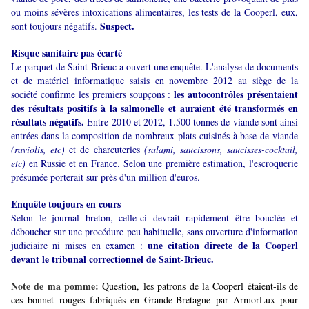
ou moins sévères intoxications alimentaires, les tests de la Cooperl, eux,
Suspect.
sont toujours négatifs.
Risque sanitaire pas écarté
Le parquet de Saint-Brieuc a ouvert une enquête. L'analyse de documents
et de matériel informatique saisis en novembre 2012 au siège de la
les autocontrôles présentaient
société confirme les premiers soupçons :
des résultats positifs à la salmonelle et auraient été transformés en
résultats négatifs.
Entre 2010 et 2012, 1.500 tonnes de viande sont ainsi
entrées dans la composition de nombreux plats cuisinés à base de viande
(raviolis, etc)
et de charcuteries
(salami, saucissons, saucisses-cocktail,
etc)
en Russie et en France. Selon une première estimation, l'escroquerie
présumée porterait sur près d'un million d'euros.
Enquête toujours en cours
Selon le journal breton, celle-ci devrait rapidement être bouclée et
déboucher sur une procédure peu habituelle, sans ouverture d'information
une citation directe de la Cooperl
judiciaire ni mises en examen :
devant le tribunal correctionnel de Saint-Brieuc.
Note de ma pomme:
Question, les patrons de la Cooperl étaient-ils de
ces bonnet rouges fabriqués en Grande-Bretagne par ArmorLux pour