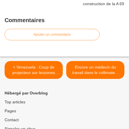
Commentaires
Ajouter un commentaire
< Venezuela : Coup de
Encore un médecin du
projecteur sur leszones
travail dans le collimateur
d'ombre médiatique par
du patron: à la RATP >
Romain Mingus
Hébergé par Overblog
Top articles
Pages
Contact
Signaler un abus