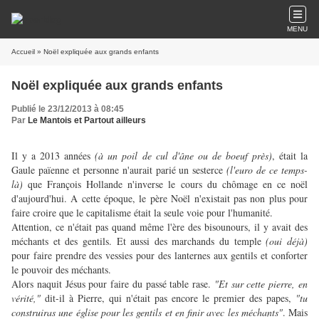
MENU
Accueil
» Noël expliquée aux grands enfants
Noël expliquée aux grands enfants
Publié le 23/12/2013 à 08:45
Par
Le Mantois et Partout ailleurs
Il y a 2013 années
(à un poil de cul d'âne ou de boeuf près)
, était la
Gaule païenne et personne n'aurait parié un sesterce
(l'euro de ce temps-
là)
que François Hollande n'inverse le cours du chômage en ce noël
d'aujourd'hui. A cette époque, le père Noël n'existait pas non plus pour
faire croire que le capitalisme était la seule voie pour l'humanité.
Attention, ce n'était pas quand même l'ère des bisounours, il y avait des
méchants et des gentils. Et aussi des marchands du temple
(oui déjà)
pour faire prendre des vessies pour des lanternes aux gentils et conforter
le pouvoir des méchants.
Alors naquit Jésus pour faire du passé table rase.
"Et sur cette pierre, en
vérité,"
dit-il à Pierre, qui n'était pas encore le premier des papes,
"tu
construiras une église pour les gentils et en finir avec les méchants"
. Mais