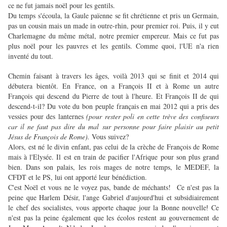
ce ne fut jamais noël pour les gentils.
Du temps s'écoula, la Gaule païenne se fit chrétienne et pris un Germain,
pas un cousin mais un made in outre-rhin, pour premier roi. Puis, il y eut
Charlemagne du même métal, notre premier empereur. Mais ce fut pas
plus noël pour les pauvres et les gentils. Comme quoi, l'UE n'a rien
inventé du tout.
Chemin faisant à travers les âges, voilà 2013 qui se finit et 2014 qui
débutera bientôt. En France, on a François II et à Rome un autre
François qui descend du Pierre de tout à l'heure. Et François II de qui
descend-t-il? Du vote du bon peuple français en mai 2012 qui a pris des
vessies pour des lanternes
(pour rester poli en cette trève des confiseurs
car il ne faut pas dire du mal sur personne pour faire plaisir au petit
Jésus de François de Rome).
Vous suivez?
Alors, est né le divin enfant, pas celui de la crèche de François de Rome
mais à l'Elysée. Il est en train de pacifier l'Afrique pour son plus grand
bien. Dans son palais, les rois mages de notre temps, le MEDEF, la
CFDT et le PS, lui ont apporté leur bénédiction.
C'est Noël et vous ne le voyez pas, bande de méchants! Ce n'est pas la
peine que Harlem Désir, l'ange Gabriel d'aujourd'hui et subsidiairement
le chef des socialistes, vous apporte chaque jour la Bonne nouvelle
Ce
!
n'est pas la peine également que les écolos restent au gouvernement de