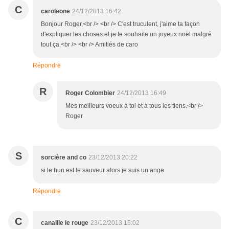
C
caroleone
24/12/2013 16:42
Bonjour Roger,<br /> <br /> C'est truculent, j'aime ta façon
d'expliquer les choses et je te souhaite un joyeux noël malgré
tout ça.<br /> <br /> Amitiés de caro
Répondre
R
Roger Colombier
24/12/2013 16:49
Mes meilleurs voeux à toi et à tous les tiens.<br />
Roger
S
sorcière and co
23/12/2013 20:22
si le hun est le sauveur alors je suis un ange
Répondre
C
canaille le rouge
23/12/2013 15:02