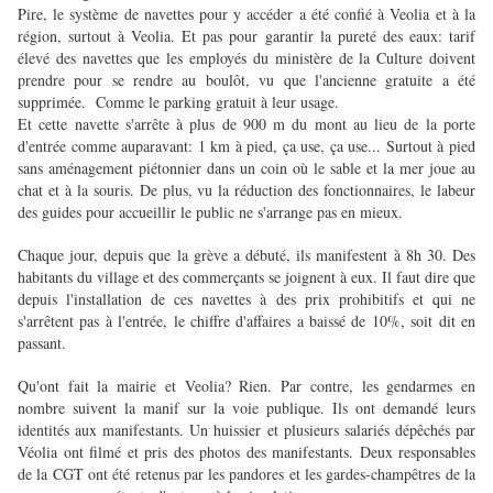
Pire, le système de navettes pour y accéder a été confié à Veolia et à la
région, surtout à Veolia. Et pas pour garantir la pureté des eaux: tarif
élevé des navettes que les employés du ministère de la Culture doivent
prendre pour se rendre au boulôt, vu que l'ancienne gratuite a été
supprimée.
Comme le parking gratuit à leur usage.
Et cette navette s'arrête à plus de 900 m du mont au lieu de la porte
d'entrée comme auparavant: 1 km à pied, ça use, ça use... Surtout à pied
sans aménagement piétonnier dans un coin où le sable et la mer joue au
chat et à la souris. De plus, vu la réduction des fonctionnaires, le labeur
des guides pour accueillir le public ne s'arrange pas en mieux.
Chaque jour, depuis que la grève a débuté, ils manifestent à 8h 30. Des
habitants du village et des commerçants se joignent à eux. Il faut dire que
depuis l'installation de ces navettes à des prix prohibitifs et qui ne
s'arrêtent pas à l'entrée, le chiffre d'affaires a baissé de 10%, soit dit en
passant.
Qu'ont fait la mairie et Veolia? Rien. Par contre, les gendarmes en
nombre suivent la manif sur la voie publique. Ils ont demandé leurs
identités aux manifestants. Un huissier et plusieurs salariés dépêchés par
Véolia ont filmé et pris des photos des manifestants. Deux responsables
de la CGT ont été retenus par les pandores et les gardes-champêtres de la