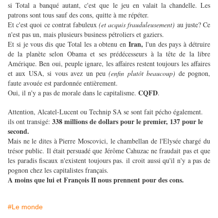
si Total a banqué autant, c'est que le jeu en valait la chandelle. Les
patrons sont tous sauf des cons, quitte à me répéter.
Et c'est quoi ce contrat fabuleux
(et acquis frauduleusement)
au juste? Ce
n'est pas un, mais plusieurs business pétroliers et gaziers.
Iran,
Et si je vous dis que Total les a obtenu en
l'un des pays à détruire
de la planète selon Obama et ses prédécesseurs à la tête de la libre
Amérique. Ben oui, peuple ignare, les affaires restent toujours les affaires
et aux USA, si vous avez un peu
(enfin plutôt beaucoup)
de pognon,
faute avouée est pardonnée entièrement.
CQFD
Oui, il n'y a pas de morale dans le capitalisme.
.
Attention, Alcatel-Lucent ou Technip SA se sont fait pécho également.
338 millions de dollars pour le premier, 137 pour le
ils ont transigé:
second.
Mais ne le dites à Pierre Moscovici, le chambellan de l'Elysée chargé du
trésor public. Il était persuadé que Jérôme Cahuzac ne fraudait pas et que
les paradis fiscaux n'existent toujours pas. il croit aussi qu'il n'y a pas de
pognon chez les capitalistes français.
A moins que lui et François II nous prennent pour des cons.
#Le monde