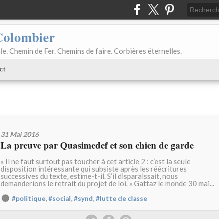
Colombier
le. Chemin de Fer. Chemins de faire. Corbières éternelles.
ct
31 Mai 2016
La preuve par Quasimedef et son chien de garde
« Il ne faut surtout pas toucher à cet article 2 : c’est la seule
disposition intéressante qui subsiste après les réécritures
successives du texte, estime-t-il. S’il disparaissait, nous
demanderions le retrait du projet de loi. » Gattaz le monde 30 mai...
,
,
,
#politique
#social
#synd
#lutte de classe