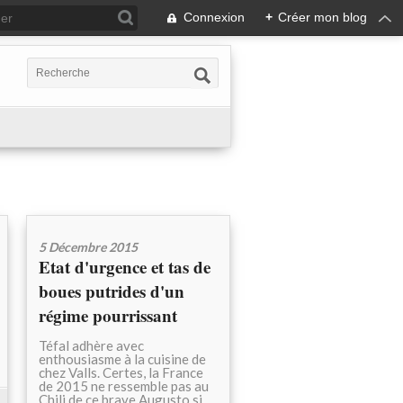
Connexion
+
Créer mon blog
5 Décembre 2015
Etat d'urgence et tas de
boues putrides d'un
régime pourrissant
Téfal adhère avec
enthousiasme à la cuisine de
chez Valls. Certes, la France
de 2015 ne ressemble pas au
Chili de ce brave Augusto si