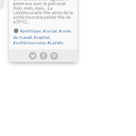
généreux avec le patronat
mais, mais, mais... La
LaVallsocratie fille ainée de la
solférinocratie petite fille de
a SFIO...
,
,
#politique
#social
#code
,
,
du travail
#capital
,
#solférinocratie
#LaValls