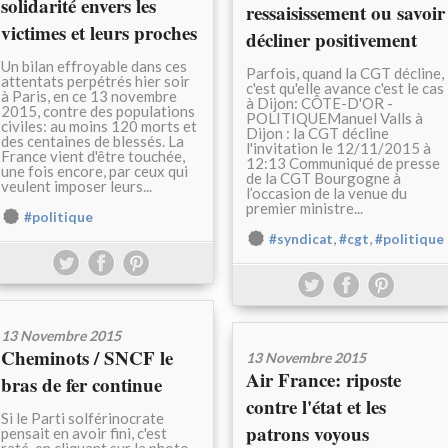
solidarité envers les
ressaisissement ou savoir
victimes et leurs proches
décliner positivement
Un bilan effroyable dans ces
Parfois, quand la CGT décline,
attentats perpétrés hier soir
c'est qu'elle avance c'est le cas
à Paris, en ce 13 novembre
à Dijon: CÔTE-D'OR -
2015, contre des populations
POLITIQUEManuel Valls à
civiles: au moins 120 morts et
Dijon : la CGT décline
des centaines de blessés. La
l'invitation le 12/11/2015 à
France vient d'être touchée,
12:13 Communiqué de presse
une fois encore, par ceux qui
de la CGT Bourgogne à
veulent imposer leurs...
l’occasion de la venue du
premier ministre...
#politique
,
,
#syndicat
#cgt
#politique
13 Novembre 2015
Cheminots / SNCF le
13 Novembre 2015
Air France: riposte
bras de fer continue
contre l'état et les
Si le Parti solférinocrate
patrons voyous
pensait en avoir fini, c'est