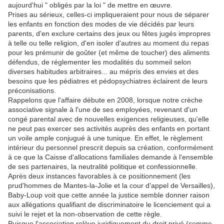
aujourd'hui " obligés par la loi " de mettre en œuvre.
Prises au sérieux, celles-ci impliqueraient pour nous de séparer
les enfants en fonction des modes de vie décidés par leurs
parents, d'en exclure certains des jeux ou fêtes jugés impropres
à telle ou telle religion, d'en isoler d'autres au moment du repas
pour les prémunir de goûter (et même de toucher) des aliments
défendus, de réglementer les modalités du sommeil selon
diverses habitudes arbitraires... au mépris des envies et des
besoins que les pédiatres et pédopsychiatres éclairent de leurs
préconisations.
Rappelons que l'affaire débute en 2008, lorsque notre crèche
associative signale à l'une de ses employées, revenant d'un
congé parental avec de nouvelles exigences religieuses, qu'elle
ne peut pas exercer ses activités auprès des enfants en portant
un voile ample conjugué à une tunique. En effet, le règlement
intérieur du personnel prescrit depuis sa création, conformément
à ce que la Caisse d'allocations familiales demande à l'ensemble
de ses partenaires, la neutralité politique et confessionnelle.
Après deux instances favorables à ce positionnement (les
prud'hommes de Mantes-la-Jolie et la cour d'appel de Versailles),
Baby-Loup voit que cette année la justice semble donner raison
aux allégations qualifiant de discriminatoire le licenciement qui a
suivi le rejet et la non-observation de cette règle.
Puisque l'association relève juridiquement du droit privé (comme