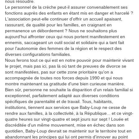
nous résoudre.
Le personnel de la crèche peut-il assurer convenablement ses
fonctions auprès des enfants en étant mis en danger et harcelé ?
L'association peut-elle continuer d'offrir un accueil apaisant,
rassurant, de qualité pour les familles, en craignant en
permanence un débordement ? Nous ne souhaitons plus
aujourd'hui affronter ceux qui nous portent manifestement en
ennemis, saccageant un outil social et solidaire qui a tant fait
pour l'autonomie des femmes de la région et le respect des
diverses configurations familiales.
Nous ferons tout ce qui est en notre pouvoir pour maintenir vivant
le projet, mais pas ici, pas là où tant de preuves de divorce se
sont manifestées, pas sur cette zone prioritaire qu'on a
accompagnée de toutes nos forces depuis 1990 et qui nous
montre maintenant sa gratitude d'une bien curieuse manière.
Bien sûr, personne ne souhaite la disparition d'un relais familial si
exceptionnel, parfaitement adapté aux diverses conditions
spécifiques de parentalité et de travail. Tous, habitants,
institutions, tiennent aux services que Baby-Loup ne cesse de
rendre aux familles, à la collectivité, à la République... et ce vingt-
quatre heures sur vingt-quatre et sept jours sur sept ! Louée et
discréditée d'un même mouvement, mise en échec dans son
quotidien, Baby-Loup devrait se maintenir sur le territoire tout en
abandonnant les principes qui lui ont permis d'innover au point