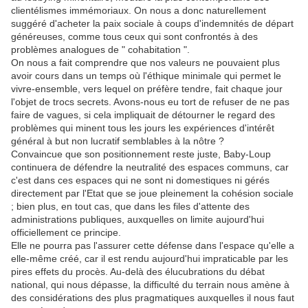
clientélismes immémoriaux. On nous a donc naturellement
suggéré d'acheter la paix sociale à coups d'indemnités de départ
généreuses, comme tous ceux qui sont confrontés à des
problèmes analogues de " cohabitation ".
On nous a fait comprendre que nos valeurs ne pouvaient plus
avoir cours dans un temps où l'éthique minimale qui permet le
vivre-ensemble, vers lequel on préfère tendre, fait chaque jour
l'objet de trocs secrets. Avons-nous eu tort de refuser de ne pas
faire de vagues, si cela impliquait de détourner le regard des
problèmes qui minent tous les jours les expériences d'intérêt
général à but non lucratif semblables à la nôtre ?
Convaincue que son positionnement reste juste, Baby-Loup
continuera de défendre la neutralité des espaces communs, car
c'est dans ces espaces qui ne sont ni domestiques ni gérés
directement par l'Etat que se joue pleinement la cohésion sociale
; bien plus, en tout cas, que dans les files d'attente des
administrations publiques, auxquelles on limite aujourd'hui
officiellement ce principe.
Elle ne pourra pas l'assurer cette défense dans l'espace qu'elle a
elle-même créé, car il est rendu aujourd'hui impraticable par les
pires effets du procès. Au-delà des élucubrations du débat
national, qui nous dépasse, la difficulté du terrain nous amène à
des considérations des plus pragmatiques auxquelles il nous faut