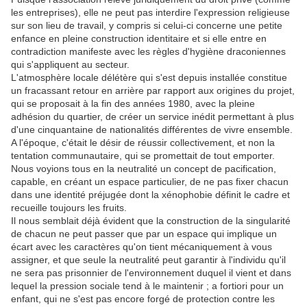
les entreprises), elle ne peut pas interdire l'expression religieuse
sur son lieu de travail, y compris si celui-ci concerne une petite
enfance en pleine construction identitaire et si elle entre en
contradiction manifeste avec les règles d'hygiène draconiennes
qui s'appliquent au secteur.
L'atmosphère locale délétère qui s'est depuis installée constitue
un fracassant retour en arrière par rapport aux origines du projet,
qui se proposait à la fin des années 1980, avec la pleine
adhésion du quartier, de créer un service inédit permettant à plus
d'une cinquantaine de nationalités différentes de vivre ensemble.
A l'époque, c'était le désir de réussir collectivement, et non la
tentation communautaire, qui se promettait de tout emporter.
Nous voyions tous en la neutralité un concept de pacification,
capable, en créant un espace particulier, de ne pas fixer chacun
dans une identité préjugée dont la xénophobie définit le cadre et
recueille toujours les fruits.
Il nous semblait déjà évident que la construction de la singularité
de chacun ne peut passer que par un espace qui implique un
écart avec les caractères qu'on tient mécaniquement à vous
assigner, et que seule la neutralité peut garantir à l'individu qu'il
ne sera pas prisonnier de l'environnement duquel il vient et dans
lequel la pression sociale tend à le maintenir ; a fortiori pour un
enfant, qui ne s'est pas encore forgé de protection contre les