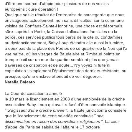
d'être une source d'utopie pour plusieurs de nos voisins
européens : dure opération !
Quel que soit le résultat de l'entreprise de sauvegarde que nous
envisageons actuellement, non sans difficultés, sur la commune
voisine de Conflans-Sainte-Honorine, une chose est désormais
sûre : après La Poste, la Caisse d'allocations familiales ou la
police, ces services publics tous partis de la cité ou condamnés
au dysfonctionnement, Baby-Loup éteindra elle aussi la lumière,
à deux pas de la place des Poètes de ce quartier de la Noé qui l'a
vue naître, où les visages de Baudelaire et Rimbaud peints en
trompe-l’œil sur un mur du quartier semblent plus que jamais
traversés de crispation et de doute... N'y voyez ni fuite ni
capitulation : simplement l'épuisement des derniers résistants, ou
presque, qu'une enclave attendait de voir déguerpir.
Natalia Baleato
La Cour de cassation a annulé
le 19 mars le licenciement en 2008 d'une employée de la crèche
associative Baby-Loup qui avait refusé d'ôter son voile islamique.
" S'agissant d'une crèche privée "
, la haute juridiction a considéré
que le licenciement de cette salariée constituait
" une
discrimination en raison des convictions religieuses "
. La cour
d'appel de Paris se saisira de l'affaire le 17 octobre