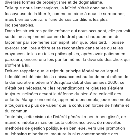
diverses formes de prosélytisme et de dogmatisme.
Telle que nous l'envisagions, la laïcité n'était donc pas la
fossoyeuse de la liberté, comme on aime à nous le sermonner,
mais bien au contraire l'une de ses conditions les plus
indispensables.
Dans les structures petite enfance qui nous occupent, elle pouvait
se définir simplement comme le droit pour chaque enfant de
façonner par soi-même son esprit, afin que, plus tard, il puisse
exercer son libre arbitre et se reconnaître dans telles ou telles
croyances, telles ou telles philosophies, après avoir patiemment
parcouru, encore une fois par lui-même, la diversité des choix qui
s'offrent à lui.
Doit-on rappeler que le rejet du principe féodal selon lequel
l'identité est définie dès la naissance est au fondement même de
la démocratie moderne ? Jusqu'au début des années 2000, ce
n'était pas nécessaire : les revendications religieuses s'étaient
toujours inclinées devant la défense du bien-être collectif des
enfants. Manger ensemble, apprendre ensemble, jouer ensemble
a toujours eu plus de valeur que la confusion forcée de l'intime et
du commun.
Toutefois, cette vision de l'intérêt général a peu à peu glissé, de
manière indolore mais en toute cohérence avec de nouvelles
méthodes de gestion politique en banlieue, vers une promotion
au lobbying minoritaire, mouture la plus contemporaine des