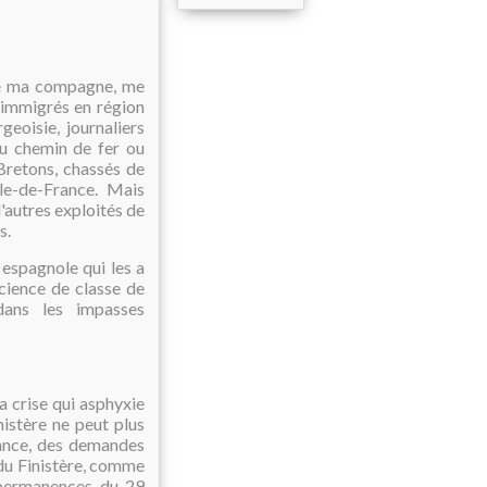
 de ma compagne, me
s immigrés en région
geoisie, journaliers
au chemin de fer ou
 Bretons, chassés de
Île-de-France. Mais
d'autres exploités de
s.
 espagnole qui les a
science de classe de
ans les impasses
a crise qui asphyxie
istère ne peut plus
rance, des demandes
du Finistère, comme
 permanences du 29