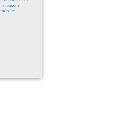
ne réussite
énérale!