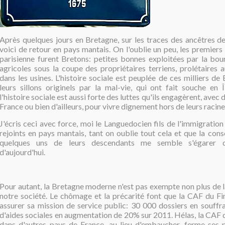
Après quelques jours en Bretagne, sur les traces des ancêtres
voici de retour en pays mantais. On l'oublie un peu, les premier
parisienne furent Bretons: petites bonnes exploitées par la bour
agricoles sous la coupe des propriétaires terriens, prolétaires 
dans les usines. L'histoire sociale est peuplée de ces milliers de
leurs sillons originels par la mal-vie, qui ont fait souche en 
l'histoire sociale est aussi forte des luttes qu'ils engagèrent, avec 
France ou bien d'ailleurs, pour vivre dignement hors de leurs racine
J'écris ceci avec force, moi le Languedocien fils de l'immigration
rejoints en pays mantais, tant on oublie tout cela et que la con
quelques uns de leurs descendants me semble s'égarer d
d'aujourd'hui.
Pour autant, la Bretagne moderne n'est pas exempte non plus de l
notre société. Le chômage et la précarité font que la CAF du Fin
assurer sa mission de service public: 30 000 dossiers en souff
d'aides sociales en augmentation de 20% sur 2011. Hélas, la CAF 
dans d'autres pays de France, au lieu d'embaucher, ferme ses