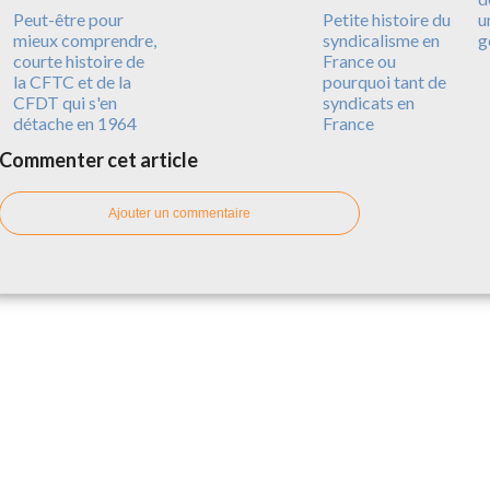
Peut-être pour
Petite histoire du
u
mieux comprendre,
syndicalisme en
g
courte histoire de
France ou
la CFTC et de la
pourquoi tant de
CFDT qui s'en
syndicats en
détache en 1964
France
Commenter cet article
Ajouter un commentaire