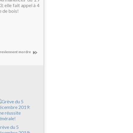
elle fait appel à 4
e de bois!
s reviennent mordre
rève du 5
écembre 2019: