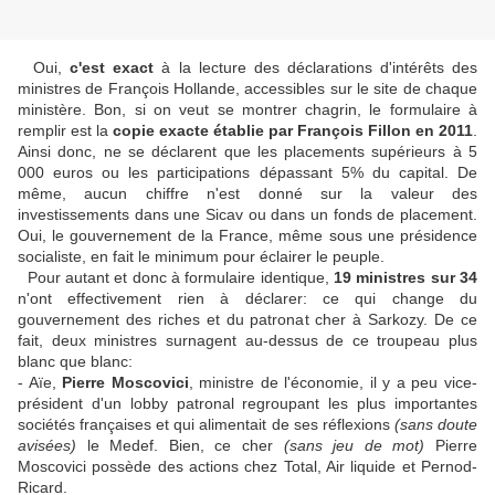
Oui,
c'est exact
à la lecture des déclarations d'intérêts des
ministres de François Hollande, accessibles sur le site de chaque
ministère. Bon, si on veut se montrer chagrin, le formulaire à
remplir est la
copie exacte établie par François Fillon en 2011
.
Ainsi donc, ne se déclarent que les placements supérieurs à 5
000 euros ou les participations dépassant 5% du capital. De
même, aucun chiffre n'est donné sur la valeur des
investissements dans une Sicav ou dans un fonds de placement.
Oui, le gouvernement de la France, même sous une présidence
socialiste, en fait le minimum pour éclairer le peuple.
Pour autant et donc à formulaire identique,
19 ministres sur 34
n'ont effectivement rien à déclarer: ce qui change du
gouvernement des riches et du patronat cher à Sarkozy. De ce
fait, deux ministres surnagent au-dessus de ce troupeau plus
blanc que blanc:
- Aïe,
Pierre Moscovici
, ministre de l'économie, il y a peu vice-
président d'un lobby patronal regroupant les plus importantes
sociétés françaises et qui alimentait de ses réflexions
(sans doute
avisées)
le Medef. Bien, ce cher
(sans jeu de mot)
Pierre
Moscovici possède des actions chez Total, Air liquide et Pernod-
Ricard.