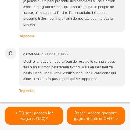
je pense qu'un parti présente des candidats à une élection
avec un programme mais qu'ils sont élus par le peuple de
france, et ce rappel à l'ordre d'un secrétaire tel que le
présente h desir sent<br /> anti démocrate pour ne pas la
brigade
Répondre
C
caroleone
27/03/2013 09:29
C'est le langage unique à l'eau de rose, je le connais aussi
très bien sur mon petit terrain !!<br /> Mais on s'en fout Ya
basta !<br /> <br /> <br /> Amitiés<br /> <br /> caroleone qui
aime la rose mais pas le parti qui se l'approprie
Répondre
< Où sont passés les
Bosch: accord gagnant-
wagons (150)?
gagnant patron-CFDT >