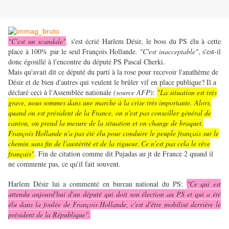
"C'est un scandale"
,
s'est écrié Harlem Désir, le boss du PS élu à cette
place à 100% par le seul François Hollande.
"C'est inacceptable"
, s'est-il
donc égosillé à l'encontre du député PS Pascal Cherki.
Mais qu'avait dit ce député du parti à la rose pour recevoir l'anathème de
Désir et de bien d'autres qui veulent le brûler vif en place publique? Il a
déclaré ceci à l'Assemblée nationale
(source AFP
)
:
"La situation est très
grave, nous sommes dans une marche à la crise très importante. Alors,
quand on est président de la France, on n'est pas conseiller général de
canton, on prend la mesure de la situation et on change de braquet.
François Hollande n'a pas été élu pour conduire le peuple français sur le
chemin sans fin de l'austérité et de la rigueur. Ce n'est pas cela le rêve
français"
.
Fin de citation comme dit Pujadas au jt de France 2 quand il
ne commente pas, ce qu'il fait souvent.
Harlem Désir lui a commenté en bureau national du PS:
"Ce qui est
attendu aujourd'hui d'un député qui doit son élection au PS et qui a été
élu dans la foulée de François Hollande, c'est d'être mobilisé derrière le
président de la République".