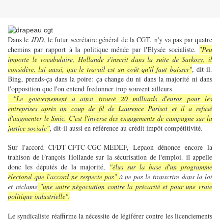
Dans le
JDD
, le futur secrétaire général de la CGT, n'y va pas par quatre
chemins par rapport à la politique ménée par l'Elysée socialiste.
"Peu
importe le vocabulaire, Hollande s'inscrit dans la suite de Sarkozy, il
considère, lui aussi, que le travail est un coût qu'il faut baisser"
, dit-il.
Bing, prends-ça dans la poire: ça change du ni dans la majorité ni dans
l'opposition que l'on entend fredonner trop souvent ailleurs
"Le gouvernement a ainsi trouvé 20 milliards d'euros pour les
entreprises après un coup de fil de Laurence Parisot et il a refusé
d'augmenter le Smic. C'est l'inverse des engagements de campagne sur la
justice sociale"
, dit-il aussi en référence au crédit impôt compétitivité.
Sur l'accord CFDT-CFTC-CGC-MEDEF, Lepaon dénonce encore la
trahison de François Hollande sur la sécurisation de l'emploi. il appelle
donc les députés de la majorité,
"élus sur la base d'un programme
électoral que l'accord ne respecte pas"
à ne pas le transcrire dans la loi
et réclame
"une autre négociation contre la précarité et pour une vraie
politique industrielle".
Le syndicaliste réaffirme la nécessite de légiférer contre les licenciements