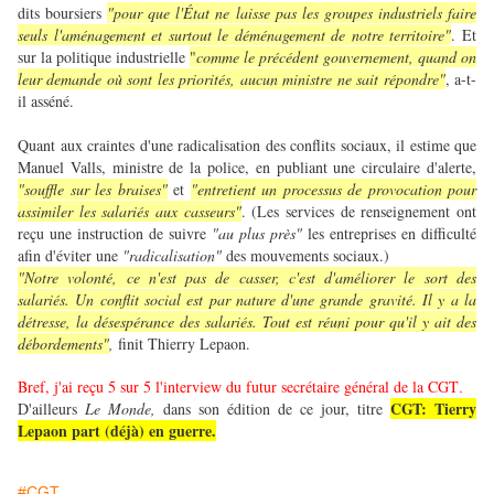
dits boursiers
"pour que l'État ne laisse pas les groupes industriels faire
seuls l'aménagement et surtout le déménagement de notre territoire"
. Et
sur la politique industrielle
"
c
omme le précédent gouvernement, quand on
leur demande où sont les priorités, aucun ministre ne sait répondre"
, a-t-
il asséné.
Quant aux craintes d'une radicalisation des conflits sociaux, il estime que
Manuel Valls, ministre de la police, en publiant une circulaire d'alerte,
"souffle sur les braises"
et
"entretient un processus de provocation pour
assimiler les salariés aux casseurs"
. (Les services de renseignement ont
reçu une instruction de suivre
"au plus près"
les entreprises en difficulté
afin d'éviter une
"radicalisation"
des mouvements sociaux.)
"Notre volonté, ce n'est pas de casser, c'est d'améliorer le sort des
salariés. Un conflit social est par nature d'une grande gravité. Il y a la
détresse, la désespérance des salariés. Tout est réuni pour qu'il y ait des
débordements"
,
finit Thierry Lepaon.
Bref, j'ai reçu 5 sur 5 l'interview du futur secrétaire général de la CGT
.
CGT: Tierry
D'ailleurs
Le Monde,
dans son édition de ce jour, titre
Lepaon part (déjà) en guerre.
#CGT