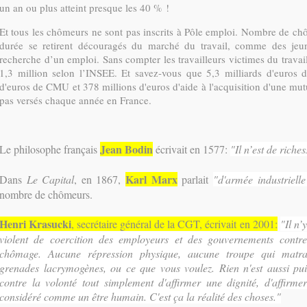
un an ou plus atteint presque les 40 % !
Et tous les chômeurs ne sont pas inscrits à Pôle emploi. Nombre de ch
durée se retirent découragés du marché du travail, comme des jeun
recherche d’un emploi. Sans compter les travailleurs victimes du travail
1,3 million selon l’INSEE. Et savez-vous que 5,3 milliards d'euros 
d'euros de CMU et 378 millions d'euros d'aide à l'acquisition d'une mut
pas versés chaque année en France.
Jean Bodin
Le philosophe français
écrivait en 1577:
"Il n’est de rich
Karl Marx
Dans
Le Capital
, en 1867,
parlait
"d'armée industriell
nombre de chômeurs.
Henri Krasucki
, secrétaire général de la CGT, écrivait en 2001:
"Il n’
violent de coercition des employeurs et des gouvernements contre
chômage. Aucune répression physique, aucune troupe qui matra
grenades lacrymogènes, ou ce que vous voulez. Rien n'est aussi p
contre la volonté tout simplement d'affirmer une dignité, d'affirmer 
considéré comme un être humain. C'est ça la réalité des choses."