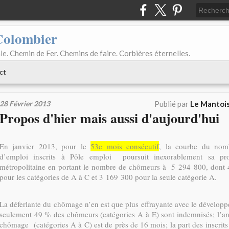
Colombier
le. Chemin de Fer. Chemins de faire. Corbières éternelles.
ct
28 Février 2013
Publié par
Le Mantois
Propos d'hier mais aussi d'aujourd'hui
En janvier 2013, pour le
53e mois consécutif
, la courbe du nom
d’emploi inscrits à Pôle emploi
poursuit inexorablement sa pr
métropolitaine en portant le nombre de chômeurs à 5 294 800, dont
pour les catégories de A à C et 3 169 300 pour la seule catégorie A.
La déferlante du chômage n’en est que plus effrayante avec le développ
seulement 49 % des chômeurs (catégories A à E) sont indemnisés; l’a
chômage (catégories A à C) est de près de 16 mois; la part des inscrit