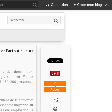
Connexion
+
Créer mon blog
 et Partout ailleurs
bre des demandeurs
ogression en France
 4 680 200 personnes
0
Repost
ement de la pauvreté:
ncienneté moyenne au
s à Pôle emploi depuis