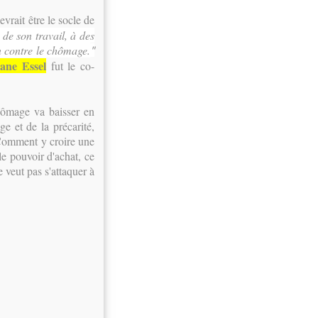
vrait être le socle de
 de son travail, à des
on contre le chômage.
"
ane Essel
fut le co-
hômage va baisser en
e et de la précarité,
Comment y croire une
le pouvoir d'achat, ce
 veut pas s'attaquer à