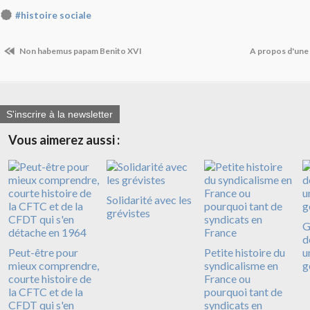
#histoire sociale
Non habemus papam Benito XVI
A propos d'une
S'inscrire à la newsletter
Vous aimerez aussi :
Solidarité avec les
grévistes
G
d
Peut-être pour
Petite histoire du
u
mieux comprendre,
syndicalisme en
g
courte histoire de
France ou
la CFTC et de la
pourquoi tant de
CFDT qui s'en
syndicats en